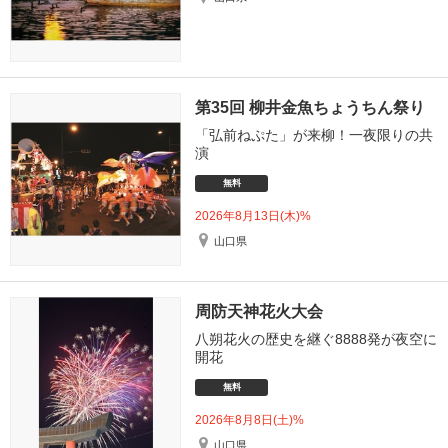
第35回 柳井金魚ちょうちん祭り
「弘前ねぷた」が来柳！一夜限りの共
演
無料
2026年8月13日(木)%
山口県
周防天神花火大会
八朔花火の歴史を継ぐ8888発が夜空に
開花
無料
2026年8月8日(土)%
山口県