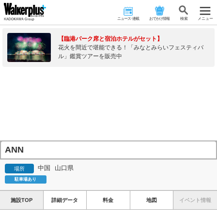
ニュース･連載
おでかけ情報
検 索
メニュー
【臨港パーク席と宿泊ホテルがセット】
花火を間近で堪能できる！「みなとみらいフェスティバ
ル」鑑賞ツアーを販売中
ANN
中国
山口県
場所
駐車場あり
施設TOP
詳細データ
料金
地図
イベント情報