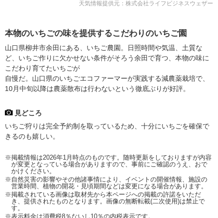
天気情報提供元：株式会社ライフビジネスウェザー
本物のいちごの味を提供するこだわりのいちご園
山口県柳井市余田にある、いちご農園。日照時間や気温、土質な
ど、いちご作りに欠かせない条件がそろう余田で育つ、本物の味に
こだわり育てたいちごが
自慢だ。山口県のいちごエコファーマーが実践する減農薬栽培で、
10月中旬以降は農薬散布は行わないという徹底ぶりが好評。
見どころ
いちご狩りは完全予約制を取っているため、十分にいちごを確保で
きるのも嬉しい。
※掲載情報は2026年1月時点のものです。随時更新をしておりますが内容
が変更となっている場合がありますので、事前にご確認のうえ、おで
かけください。
※自然災害の影響やその他諸事情により、イベントの開催情報、施設の
営業時間、植物の開花・見頃期間などは変更になる場合があります。
※掲載されている画像は取材先から本ページへの掲載の許諾をいただ
き、提供されたものとなります。画像の無断転載(二次使用)は禁止で
す。
※表示料金は消費税8％ないし10％の内税表示です。