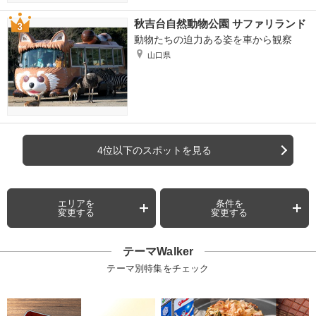
秋吉台自然動物公園 サファリランド
動物たちの迫力ある姿を車から観察
山口県
4位以下のスポットを見る
エリアを
条件を
変更する
変更する
テーマWalker
テーマ別特集をチェック