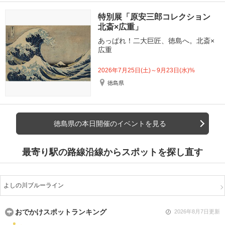
特別展「原安三郎コレクション
北斎×広重」
あっぱれ！二大巨匠、徳島へ。北斎×
広重
2026年7月25日(土)～9月23日(水)%
徳島県
徳島県の本日開催のイベントを見る
最寄り駅の路線沿線からスポットを探し直す
よしの川ブルーライン
おでかけスポットランキング
2026年8月7日更新