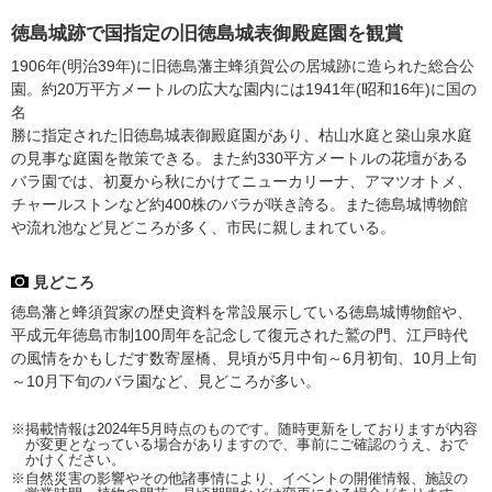
徳島城跡で国指定の旧徳島城表御殿庭園を観賞
1906年(明治39年)に旧徳島藩主蜂須賀公の居城跡に造られた総合公
園。約20万平方メートルの広大な園内には1941年(昭和16年)に国の
名
勝に指定された旧徳島城表御殿庭園があり、枯山水庭と築山泉水庭
の見事な庭園を散策できる。また約330平方メートルの花壇がある
バラ園では、初夏から秋にかけてニューカリーナ、アマツオトメ、
チャールストンなど約400株のバラが咲き誇る。また徳島城博物館
や流れ池など見どころが多く、市民に親しまれている。
見どころ
徳島藩と蜂須賀家の歴史資料を常設展示している徳島城博物館や、
平成元年徳島市制100周年を記念して復元された鷲の門、江戸時代
の風情をかもしだす数寄屋橋、見頃が5月中旬～6月初旬、10月上旬
～10月下旬のバラ園など、見どころが多い。
※掲載情報は2024年5月時点のものです。随時更新をしておりますが内容
が変更となっている場合がありますので、事前にご確認のうえ、おで
かけください。
※自然災害の影響やその他諸事情により、イベントの開催情報、施設の