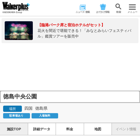
ニュース･連載
おでかけ情報
検 索
メニュー
【臨港パーク席と宿泊ホテルがセット】
花火を間近で堪能できる！「みなとみらいフェスティバ
ル」鑑賞ツアーを販売中
徳島中央公園
四国
徳島県
場所
駐車場あり
入場無料
施設TOP
詳細データ
料金
地図
イベント情報