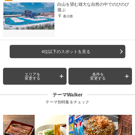
白山を望む雄大な自然の中でのびのび
遊ぶ
香川県
4位以下のスポットを見る
エリアを
条件を
変更する
変更する
テーマWalker
テーマ別特集をチェック