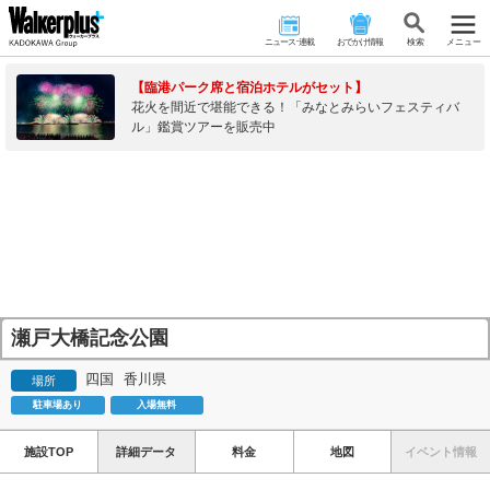
ニュース･連載
おでかけ情報
検 索
メニュー
【臨港パーク席と宿泊ホテルがセット】
花火を間近で堪能できる！「みなとみらいフェスティバ
ル」鑑賞ツアーを販売中
瀬戸大橋記念公園
四国
香川県
場所
駐車場あり
入場無料
施設TOP
詳細データ
料金
地図
イベント情報