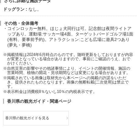
さらに詳細な施設データ
ドッグラン
なし。
その他・全体備考
コインロッカー無料。ほじょ犬同行は可。記念館は夜間ライトア
ップあり。運動場:サッカー場4面、ターゲットバードゴルフ場1面
(有料、要事前予約)。アトラクション:こども広場に遊具2つあり
(夢丸・夢橋)
※掲載情報は2024年6月時点のものです。随時更新をしておりますが内容
が変更となっている場合がありますので、事前にご確認のうえ、おで
かけください。
※自然災害の影響やその他諸事情により、イベントの開催情報、施設の
営業時間、植物の開花・見頃期間などは変更になる場合があります。
※掲載されている画像は取材先から本ページへの掲載の許諾をいただ
き、提供されたものとなります。画像の無断転載(二次使用)は禁止で
す。
※表示料金は消費税8％ないし10％の内税表示です。
香川県の観光ガイド・関連ページ
香川県の観光ガイドを見る