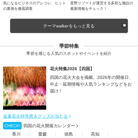
気になるビジネスのアレコレ、ヒット
星野リゾートが運営する多彩な施設の
の裏側を徹底調査
最新情報をチェック！
テーマwalkerをもっと見る
季節特集
季節を感じる人気のスポットやイベントを紹介
花火特集2026【四国】
四国の花火大会を掲載。2026年の開催日、
中止・延期情報や人気ランキングなどをお
届け！
金麦花火特等席＆グッズが当たる
CHECK!
四国の花火開催カレンダー
香川
愛媛
徳島
高知