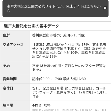
瀬戸大橋記念公園の
公式サイトほか、関連サイトはこちらか
ら
瀬戸大橋記念公園の基本データ
住所
香川県坂出市番の州緑町6-13
[地図]
交通アクセス
【電車】JR坂出駅からバスで約15分、東山魁夷
せとうち美術館停留所下車すぐ 【車】瀬戸中央
自動車道坂出北ICから約10分。高松自動車道坂
出ICから約15分
予約
不要 球技場の使用・定時以外のシアター観覧は
要予約
営業時間
記念館9:00～17:00 最終入館16:30
定休日
なし。記念館は月曜(祝日の場合は翌日。ゴール
デンウィーク・夏休み除く)、12月29日～1月1日
休み
駐車場
449台 無料
障害者・妊婦用18台。閉鎖時間 5～8月19:30、9～4月1