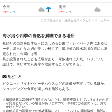
今日
明日
33℃
26℃
32℃
26℃
天気情報提供元：株式会社ライフビジネスウェザー
海水浴や四季の自然を満喫できる場所
夜須町の自然を四季折々に楽しめる公園ヤ・シィパーク内にあるビ
ーチ。清らかな水辺が美しい砂浜で、環境省の快水浴場百選にも選
定された。公園には遊
具が設置されたこども広場があり、家族連れに人気。バリアフリー
設計で、車いすでも海岸を散策することができる。
見どころ
ピクニックサイトやビーチハウスなどの設備が充実しているほか、
ショッピングや食事が楽しめる施設もある。
※掲載情報は2026年7月時点のものです。随時更新をしておりますが内容
が変更となっている場合がありますので、事前にご確認のうえ、おで
かけください。
※自然災害の影響やその他諸事情により、イベントの開催情報、施設の