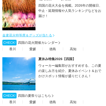
四国の花火大会を掲載。2026年の開催日、
中止・延期情報や人気ランキングなどをお
届け！
金麦花火特等席＆グッズが当たる
CHECK!
四国の花火開催カレンダー
香川
愛媛
徳島
高知
夏休み特集2026【四国】
ウォーカー編集部がおすすめする、この夏
の楽しみ方を紹介。夏休みイベント＆おで
かけスポット情報が盛りだくさん！
CHECK!
四国の夏祭りはこちら
香川
愛媛
徳島
高知