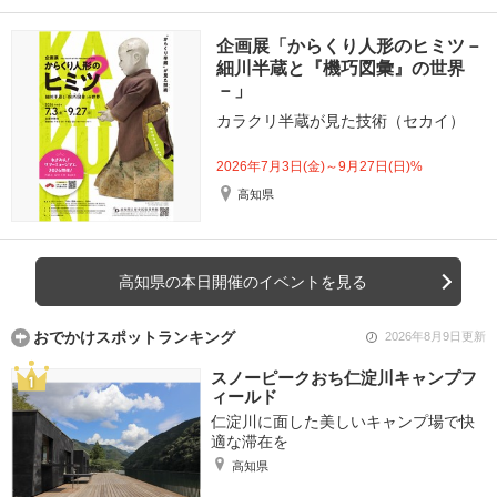
企画展「からくり人形のヒミツ－
細川半蔵と『機巧図彙』の世界
－」
カラクリ半蔵が見た技術（セカイ）
2026年7月3日(金)～9月27日(日)%
高知県
高知県の本日開催のイベントを見る
おでかけスポットランキング
2026年8月9日更新
スノーピークおち仁淀川キャンプフ
ィールド
仁淀川に面した美しいキャンプ場で快
適な滞在を
高知県