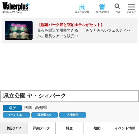
ニュース･連載
おでかけ情報
検 索
メニュー
【臨港パーク席と宿泊ホテルがセット】
花火を間近で堪能できる！「みなとみらいフェスティバ
ル」鑑賞ツアーを販売中
県立公園 ヤ・シィパーク
四国
高知県
場所
イベントあり
駐車場あり
入場無料
施設TOP
詳細データ
料金
地図
イベント情報