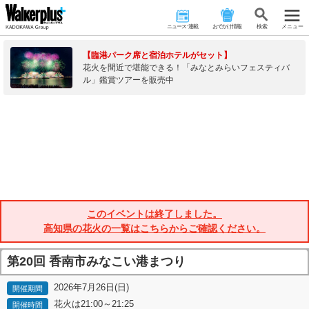
ニュース･連載
おでかけ情報
検 索
メニュー
【臨港パーク席と宿泊ホテルがセット】
花火を間近で堪能できる！「みなとみらいフェスティバ
ル」鑑賞ツアーを販売中
このイベントは終了しました。
高知県の花火の一覧はこちらからご確認ください。
第20回 香南市みなこい港まつり
2026年7月26日(日)
開催期間
花火は21:00～21:25
開催時間