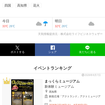
四国
高知県
花火
今日
明日
33℃
26℃
32℃
26℃
天気情報提供元：株式会社ライフビジネスウェザー
ポストする
シェア
友だちに送る
イベントランキング
2026年8月7日
まっくらミュージアム
新体験ミュージアム
高知県
創造広場「アクトランド」アクトミュージア
ム
2026年7月18日(土)～8月30日(日)