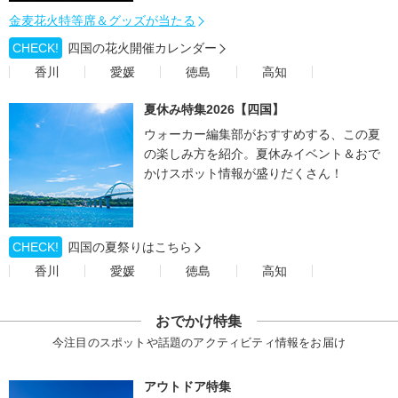
金麦花火特等席＆グッズが当たる
CHECK!
四国の花火開催カレンダー
香川
愛媛
徳島
高知
夏休み特集2026【四国】
ウォーカー編集部がおすすめする、この夏
の楽しみ方を紹介。夏休みイベント＆おで
かけスポット情報が盛りだくさん！
CHECK!
四国の夏祭りはこちら
香川
愛媛
徳島
高知
おでかけ特集
今注目のスポットや話題のアクティビティ情報をお届け
アウトドア特集