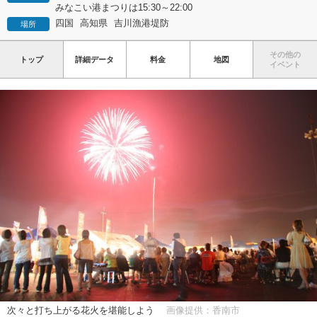
みなこい港まつりは15:30～22:00
四国
高知県
吉川漁港堤防
場所
その他の
トップ
詳細データ
料金
地図
イベント
次々と打ち上がる花火を堪能しよう
画像提供：香南市