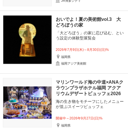
JR博多シティ
おいでよ！夏の美術館vol.3 大
どろぼうの家
「大どろぼう」の家に忍び込む、とい
う設定の体験型展覧会
2026年7月9日(木)～8月30日(日)%
福岡県
福岡アジア美術館
マリンワールド海の中道×ANAク
ラウンプラザホテル福岡 アクア
リウムデザートビュッフェ2026
海の生き物をモチーフにしたメニュー
が並ぶスイーツビュッフェ
開催中～2026年9月27日(日)%
福岡県