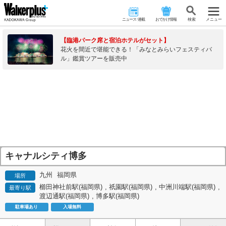
ニュース･連載
おでかけ情報
検 索
メニュー
【臨港パーク席と宿泊ホテルがセット】
花火を間近で堪能できる！「みなとみらいフェスティバ
ル」鑑賞ツアーを販売中
キャナルシティ博多
九州
福岡県
場所
櫛田神社前駅(福岡県)
,
祇園駅(福岡県)
,
中洲川端駅(福岡県)
,
最寄り駅
渡辺通駅(福岡県)
,
博多駅(福岡県)
駐車場あり
入場無料