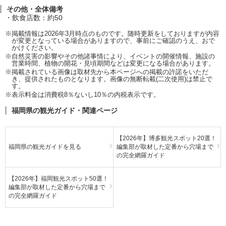
その他・全体備考
飲食店数：約50
※掲載情報は2026年3月時点のものです。随時更新をしておりますが内容
が変更となっている場合がありますので、事前にご確認のうえ、おで
かけください。
※自然災害の影響やその他諸事情により、イベントの開催情報、施設の
営業時間、植物の開花・見頃期間などは変更になる場合があります。
※掲載されている画像は取材先から本ページへの掲載の許諾をいただ
き、提供されたものとなります。画像の無断転載(二次使用)は禁止で
す。
※表示料金は消費税8％ないし10％の内税表示です。
福岡県の観光ガイド・関連ページ
【2026年】博多観光スポット20選！
福岡県の観光ガイドを見る
編集部が取材した定番から穴場まで
の完全網羅ガイド
【2026年】福岡観光スポット50選！
編集部が取材した定番から穴場まで
の完全網羅ガイド