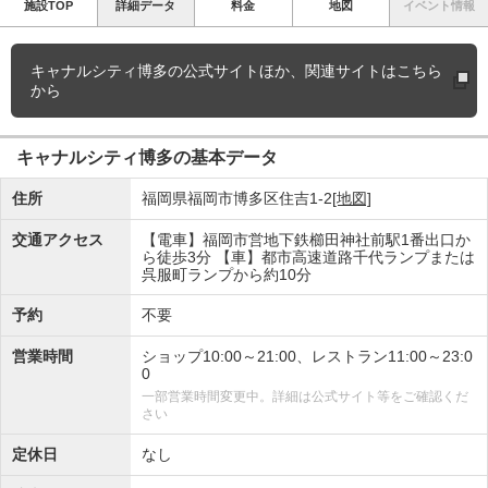
施設TOP
詳細データ
料金
地図
イベント情報
キャナルシティ博多の
公式サイトほか、関連サイトはこちら
から
キャナルシティ博多の基本データ
住所
福岡県福岡市博多区住吉1-2
[地図]
交通アクセス
【電車】福岡市営地下鉄櫛田神社前駅1番出口か
ら徒歩3分 【車】都市高速道路千代ランプまたは
呉服町ランプから約10分
予約
不要
営業時間
ショップ10:00～21:00、レストラン11:00～23:0
0
一部営業時間変更中。詳細は公式サイト等をご確認くだ
さい
定休日
なし