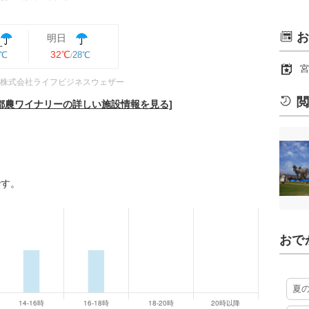
お
明日
32℃
9℃
28℃
宮
株式会社ライフビジネスウェザー
閲
都農ワイナリーの詳しい施設情報を見る]
です。
おで
夏