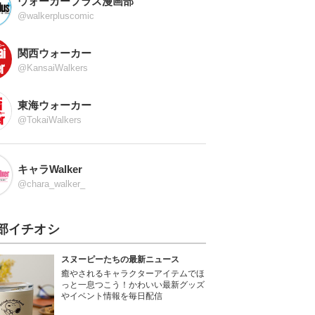
ウォーカープラス漫画部
@walkerpluscomic
関西ウォーカー
@KansaiWalkers
東海ウォーカー
@TokaiWalkers
キャラWalker
@chara_walker_
部イチオシ
スヌーピーたちの最新ニュース
癒やされるキャラクターアイテムでほ
っと一息つこう！かわいい最新グッズ
やイベント情報を毎日配信