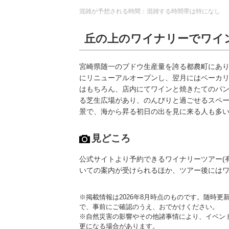
混雑が予想される時間：混雑する時間帯は特になし
丘の上のワイナリーでワイ
宮崎県随一のブドウ生産量を誇る都農町にあり
にリニューアルオープンし、翌月にはベーカリー「
はもちろん、店内にてワインと焼きたてのパ
る芝生広場があり、のんびりと過ごせるスペ
景で、海から昇る初日の出を見に来る人も多
見どころ
公式サイトより予約できるワイナリーツアー(
いての案内が受けられるほか、ツアー後にはワ
※掲載情報は2026年8月時点のものです。随時
で、事前にご確認のうえ、おでかけください。
※自然災害の影響やその他諸事情により、イベン
更になる場合があります。