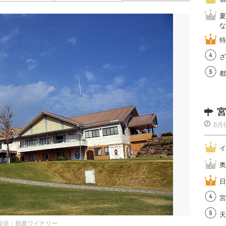
夏
な
特
ざ
都
宮
8月
イ
奥
日
宮
天
提供：都農ワイナリー