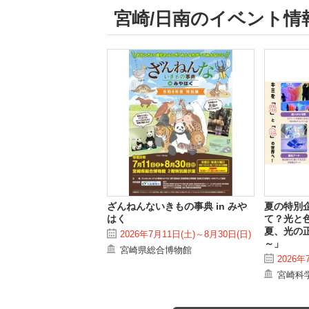
宮崎/日南のイベント情
ざんねんないきもの事典 in みや
夏の特別
はく
て？光と
夏、光の
2026年7月11日(土)～8月30日(日)
～」
宮崎県総合博物館
2026年
宮崎科