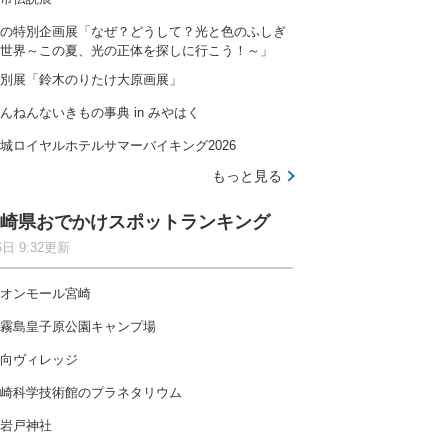
の特別企画展「なぜ？どうして？光と色のふしぎ
世界～この夏、光の正体を探しに行こう！～」
別展「鈴木のりたけ大原画展」
んねんないきもの事典 in みやはく
城ロイヤルホテルサマーバイキング2026
もっと見る
崎県おでかけスポットランキング
6日 9:32更新
オンモール宮崎
霧島皇子原公園キャンプ場
向ヴィレッジ
崎科学技術館のプラネタリウム
岩戸神社