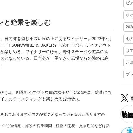
ビ
水
ンと絶景を楽しむ
20
、日向灘を望む小高い丘の上にあるワイナリー。2022年8月
七
TSUNOWINE ＆ BAKERY」がオープン。テイクアウト
リ
ンが楽しめる。ワイナリーのほか、野外ステージや遊具のあ
ースとなっている。日向灘が一望できる広場からの眺めは絶
お
い。
プ
有料)は、四季折々のブドウ園の様子や工場の設備、醸造につ
インのテイスティングも楽しめる(要予約)。
更新をしておりますが内容が変更となっている場合がありますの
トの開催情報、施設の営業時間、植物の開花・見頃期間などは変