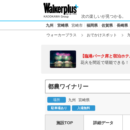
次の楽しいが見つかる。
九州
宮崎県
宮崎市
福岡県
佐賀県
長崎県
ウォーカープラス
おでかけスポット
【臨港パーク席と宿泊ホテ
花火を間近で堪能できる！
都農ワイナリー
場所
九州
宮崎県
駐車場あり
入場無料
施設TOP
詳細データ