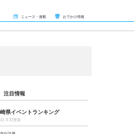
ニュース・連載
おでかけ情報
注目情報
崎県イベントランキング
6日 9:32更新
市伝説展