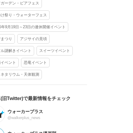
アガーデン・ビアフェス
かけ祭り・ウォーターフェス
26年9月19日～23日の連休開催イベント
夕まつり
アジサイの見頃
アル謎解きイベント
スイーツイベント
酒イベント
恐竜イベント
ラネタリウム・天体観測
X(旧Twitter)で最新情報をチェック
ウォーカープラス
@walkerplus_news