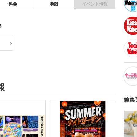
料金
地図
イベント情報
ジ
報
編集