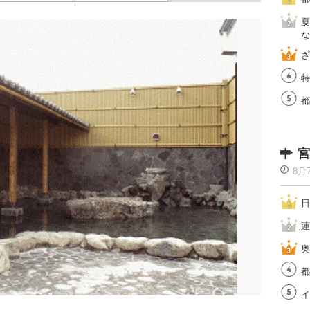
夏
な
ざ
特
都
宮
8月
日
蓮
奥
都
イ