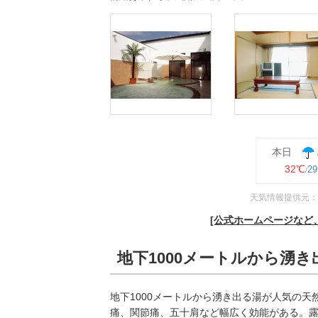
本日
32℃
2
天気情報提供元：
[公式ホームページなど
地下1000メートルから湧
地下1000メートルから湧き出る湯が人気の
痛、関節痛、五十肩など幅広く効能がある。