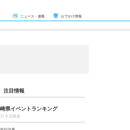
ニュース・連載
おでかけ情報
注目情報
崎県イベントランキング
7日 9:32更新
市伝説展