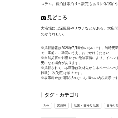
ステム。宿泊は素泊りの設定もあり団体宿泊
見どころ
大浴場には深風呂やサウナなどがある。大広
のがうれしい。
※掲載情報は2026年7月時点のものです。随時
で、事前にご確認のうえ、おでかけください。
※自然災害の影響やその他諸事情により、イベン
更になる場合があります。
※掲載されている画像は取材先から本ページへの
転載(二次使用)は禁止です。
※表示料金は消費税8％ないし10％の内税表示で
タグ・カテゴリ
九州
宮崎県
温泉・日帰り温泉
日帰り