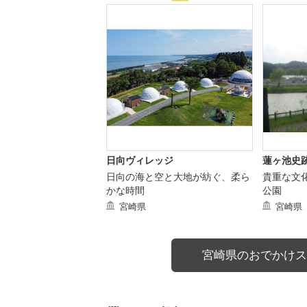
日向ヴィレッジ
蓮ヶ池史
日向の海と空と大地が紡ぐ、柔ら
貴重な文
かな時間
公園
宮崎県
宮崎県
宮崎県のおでかけス