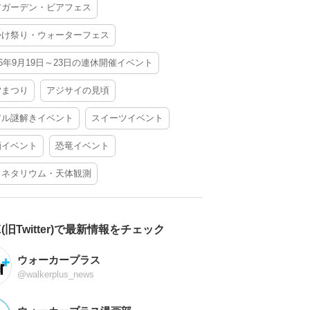
アガーデン・ビアフェス
かけ祭り・ウォーターフェス
26年9月19日～23日の連休開催イベント
夕まつり
アジサイの見頃
アル謎解きイベント
スイーツイベント
酒イベント
恐竜イベント
ラネタリウム・天体観測
X(旧Twitter)で最新情報をチェック
ウォーカープラス
@walkerplus_news