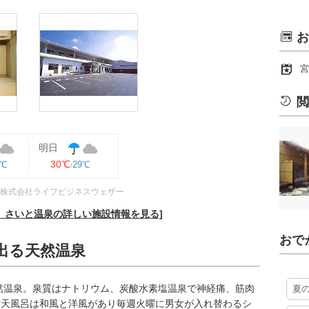
お
宮
閲
明日
30℃
9℃
29℃
株式会社ライフビジネスウェザー
、さいと温泉の詳しい施設情報を見る]
おで
き出る天然温泉
天然温泉。泉質はナトリウム、炭酸水素塩温泉で神経痛、筋肉
夏
露天風呂は和風と洋風があり毎週火曜に男女が入れ替わるシ