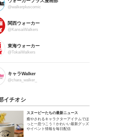
ウォーカープラス漫画部
@walkerpluscomic
関西ウォーカー
@KansaiWalkers
東海ウォーカー
@TokaiWalkers
キャラWalker
@chara_walker_
部イチオシ
スヌーピーたちの最新ニュース
癒やされるキャラクターアイテムでほ
っと一息つこう！かわいい最新グッズ
やイベント情報を毎日配信