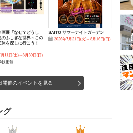
企画展「なぜ？どうし
SAITO サマーナイトガーデン
色のふしぎな世界～この
2026年7月21日(火)～8月16日(日)
正体を探しに行こう！
7月11日(土)～8月30日(日)
学技術館
日開催のイベントを見る
ング