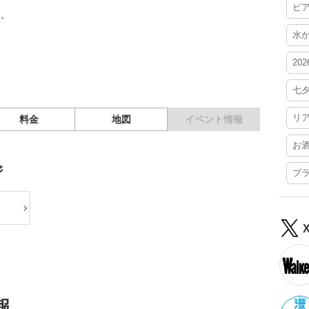
ビ
す。
水
20
七
リ
料金
地図
イベント情報
お
ジ
プ
報