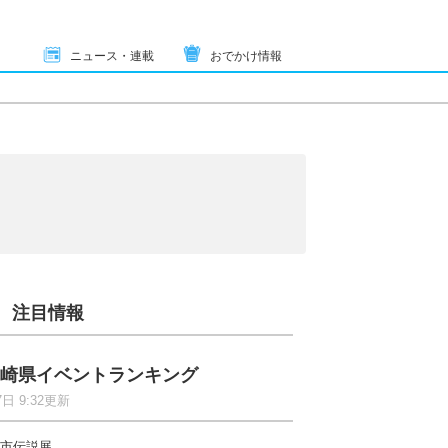
ニュース・連載
おでかけ情報
注目情報
崎県イベントランキング
7日 9:32更新
市伝説展