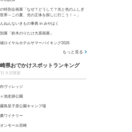
の特別企画展「なぜ？どうして？光と色のふしぎ
世界～この夏、光の正体を探しに行こう！～」
んねんないきもの事典 in みやはく
別展「鈴木のりたけ大原画展」
城ロイヤルホテルサマーバイキング2026
もっと見る
崎県おでかけスポットランキング
7日 9:32更新
向ヴィレッジ
ヶ池史跡公園
霧島皇子原公園キャンプ場
農ワイナリー
オンモール宮崎