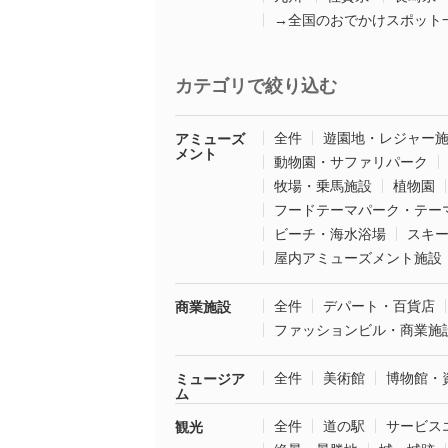
→全国のおでかけスポット
カテゴリで絞り込む
全件
遊園地・レジャー
アミューズ
メント
動物園・サファリパーク
牧場・乗馬施設
植物園
フードテーマパーク・テー
ビーチ・海水浴場
スキ
屋内アミューズメント施設
全件
デパート・百貨店
商業施設
ファッションビル・商業施
全件
美術館
博物館・
ミュージア
ム
全件
道の駅
サービス
観光