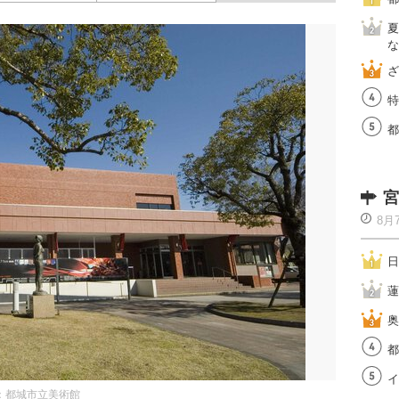
夏
な
ざ
特
都
宮
8月
日
蓮
奥
都
イ
：都城市立美術館