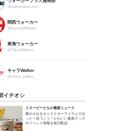
ウォーカープラス漫画部
@walkerpluscomic
関西ウォーカー
@KansaiWalkers
東海ウォーカー
@TokaiWalkers
キャラWalker
@chara_walker_
部イチオシ
スヌーピーたちの最新ニュース
癒やされるキャラクターアイテムでほ
っと一息つこう！かわいい最新グッズ
やイベント情報を毎日配信