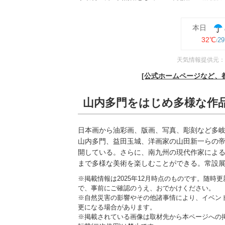
本日
32℃
2
天気情報提供元：
[公式ホームページなど、
山内多門をはじめ多様な作
日本画から油彩画、版画、写真、彫刻など多
山内多門、益田玉城、洋画家の山田新一らの
開している。さらに、南九州の現代作家によ
まで多様な美術を楽しむことができる。常設
※掲載情報は2025年12月時点のものです。随
で、事前にご確認のうえ、おでかけください。
※自然災害の影響やその他諸事情により、イベン
更になる場合があります。
※掲載されている画像は取材先から本ページへの