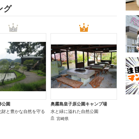
ング
跡公園
奥霧島皇子原公園キャンプ場
化財と豊かな自然を守る
水と緑に溢れた自然公園
宮崎県