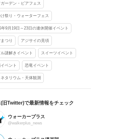
アガーデン・ビアフェス
かけ祭り・ウォーターフェス
26年9月19日～23日の連休開催イベント
夕まつり
アジサイの見頃
アル謎解きイベント
スイーツイベント
酒イベント
恐竜イベント
ラネタリウム・天体観測
X(旧Twitter)で最新情報をチェック
ウォーカープラス
@walkerplus_news