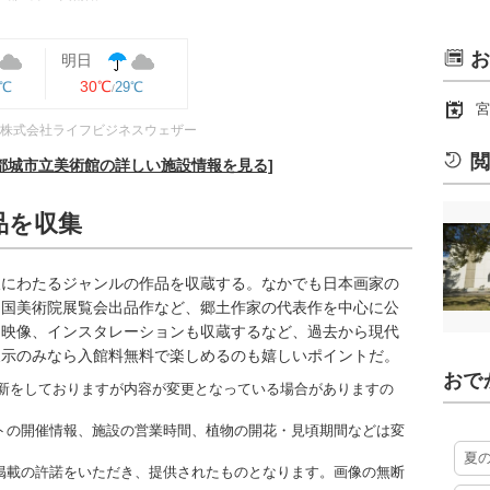
お
明日
30℃
9℃
29℃
宮
株式会社ライフビジネスウェザー
閲
都城市立美術館の詳しい施設情報を見る]
品を収集
岐にわたるジャンルの作品を収蔵する。なかでも日本画家の
帝国美術院展覧会出品作など、郷土作家の代表作を中心に公
る映像、インスタレーションも収蔵するなど、過去から現代
展示のみなら入館料無料で楽しめるのも嬉しいポイントだ。
おで
時更新をしておりますが内容が変更となっている場合がありますの
トの開催情報、施設の営業時間、植物の開花・見頃期間などは変
夏
掲載の許諾をいただき、提供されたものとなります。画像の無断