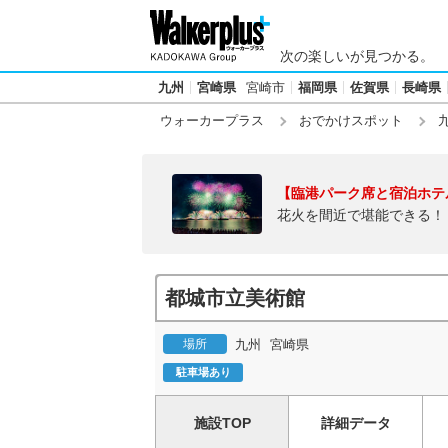
次の楽しいが見つかる。
九州
宮崎県
宮崎市
福岡県
佐賀県
長崎県
ウォーカープラス
おでかけスポット
【臨港パーク席と宿泊ホテ
花火を間近で堪能できる！
都城市立美術館
場所
九州
宮崎県
駐車場あり
施設TOP
詳細データ