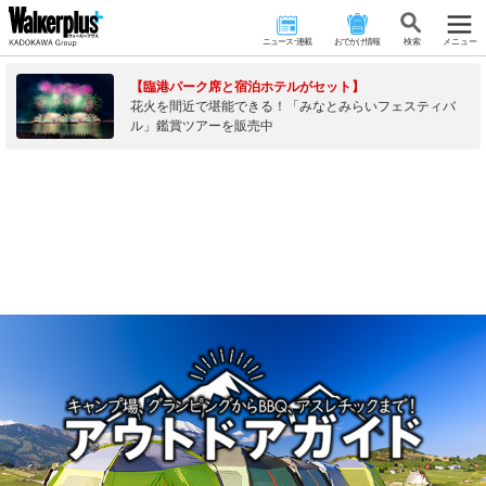
ニュース･連載
おでかけ情報
検 索
メニュー
【臨港パーク席と宿泊ホテルがセット】
花火を間近で堪能できる！「みなとみらいフェスティバ
ル」鑑賞ツアーを販売中