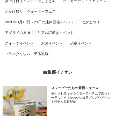
夏の注目イベント・催しまとめ
ビアガーデン・ビアフェス
水かけ祭り・ウォーターフェス
2026年9月19日～23日の連休開催イベント
七夕まつり
アジサイの見頃
リアル謎解きイベント
スイーツイベント
お酒イベント
恐竜イベント
プラネタリウム・天体観測
編集部イチオシ
スヌーピーたちの最新ニュース
癒やされるキャラクターアイテムでほっと
一息つこう！かわいい最新グッズやイベン
ト情報を毎日配信