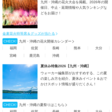
九州・沖縄の花火大会を掲載。2026年の開
催日、中止・延期情報や人気ランキングな
どをお届け！
金麦花火特等席＆グッズが当たる
CHECK!
九州・沖縄の花火開催カレンダー
福岡
佐賀
長崎
熊本
大分
宮崎
鹿児島
沖縄
夏休み特集2026【九州・沖縄】
ウォーカー編集部がおすすめする、この夏
の楽しみ方を紹介。夏休みイベント＆おで
かけスポット情報が盛りだくさん！
CHECK!
九州・沖縄の夏祭りはこちら
福岡
佐賀
長崎
熊本
大分