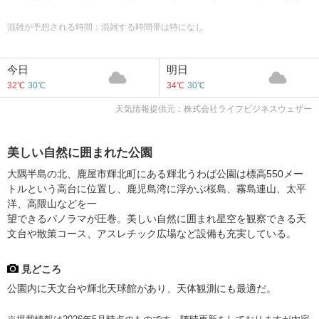
混雑が予想される時間：混雑する時間帯は特になし
今日
明日
32℃
30℃
34℃
30℃
天気情報提供元：株式会社ライフビジネスウェザー
美しい自然に囲まれた公園
大隅半島の北、鹿屋市輝北町にある輝北うわば公園は標高550メー
トルという高台に位置し、鹿児島湾に浮かぶ桜島、霧島連山、太平
洋、高隈山などを一
望できるパノラマが圧巻。美しい自然に囲まれ星空を観察できる天
文台や散策コース、アスレチック広場など設備も充実している。
見どころ
公園内に天文台や輝北天球館があり、天体観測にも最適だ。