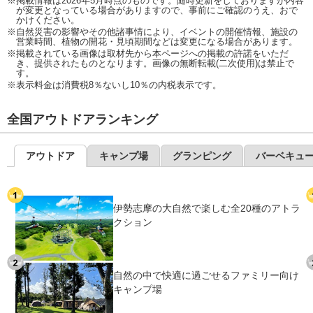
※掲載情報は2026年5月時点のものです。随時更新をしておりますが内容
が変更となっている場合がありますので、事前にご確認のうえ、おで
かけください。
※自然災害の影響やその他諸事情により、イベントの開催情報、施設の
営業時間、植物の開花・見頃期間などは変更になる場合があります。
※掲載されている画像は取材先から本ページへの掲載の許諾をいただ
き、提供されたものとなります。画像の無断転載(二次使用)は禁止で
す。
※表示料金は消費税8％ないし10％の内税表示です。
全国アウトドアランキング
アウトドア
キャンプ場
グランピング
バーベキュ
伊勢志摩の大自然で楽しむ全20種のアトラ
クション
自然の中で快適に過ごせるファミリー向け
キャンプ場