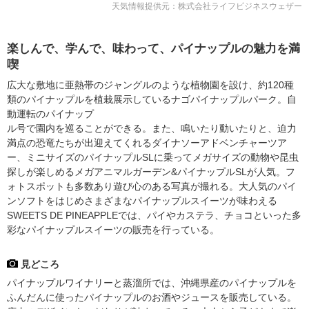
天気情報提供元：株式会社ライフビジネスウェザー
楽しんで、学んで、味わって、パイナップルの魅力を満
喫
広大な敷地に亜熱帯のジャングルのような植物園を設け、約120種
類のパイナップルを植栽展示しているナゴパイナップルパーク。自
動運転のパイナップ
ル号で園内を巡ることができる。また、鳴いたり動いたりと、迫力
満点の恐竜たちが出迎えてくれるダイナソーアドベンチャーツア
ー、ミニサイズのパイナップルSLに乗ってメガサイズの動物や昆虫
探しが楽しめるメガアニマルガーデン&パイナップルSLが人気。フ
ォトスポットも多数あり遊び心のある写真が撮れる。大人気のパイ
ンソフトをはじめさまざまなパイナップルスイーツが味わえる
SWEETS DE PINEAPPLEでは、パイやカステラ、チョコといった多
彩なパイナップルスイーツの販売を行っている。
見どころ
パイナップルワイナリーと蒸溜所では、沖縄県産のパイナップルを
ふんだんに使ったパイナップルのお酒やジュースを販売している。