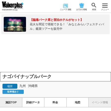
ニュース･連載
おでかけ情報
検 索
メニュー
【臨港パーク席と宿泊ホテルがセット】
花火を間近で堪能できる！「みなとみらいフェスティバ
ル」鑑賞ツアーを販売中
ナゴパイナップルパーク
九州
沖縄県
場所
駐車場あり
施設TOP
詳細データ
料金
地図
イベント情報