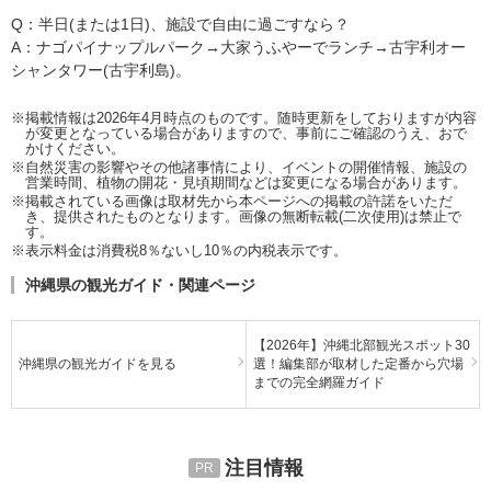
Q：半日(または1日)、施設で自由に過ごすなら？
A：ナゴパイナップルパーク→大家うふやーでランチ→古宇利オー
シャンタワー(古宇利島)。
※掲載情報は2026年4月時点のものです。随時更新をしておりますが内容
が変更となっている場合がありますので、事前にご確認のうえ、おで
かけください。
※自然災害の影響やその他諸事情により、イベントの開催情報、施設の
営業時間、植物の開花・見頃期間などは変更になる場合があります。
※掲載されている画像は取材先から本ページへの掲載の許諾をいただ
き、提供されたものとなります。画像の無断転載(二次使用)は禁止で
す。
※表示料金は消費税8％ないし10％の内税表示です。
沖縄県の観光ガイド・関連ページ
【2026年】沖縄北部観光スポット30
沖縄県の観光ガイドを見る
選！編集部が取材した定番から穴場
までの完全網羅ガイド
注目情報