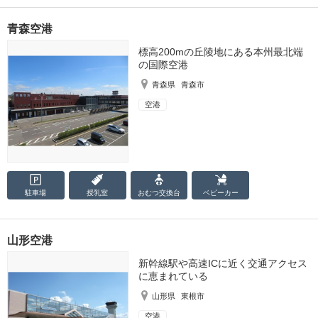
青森空港
標高200mの丘陵地にある本州最北端
の国際空港
青森県
青森市
空港
駐車場
授乳室
おむつ
交換台
ベビーカー
山形空港
新幹線駅や高速ICに近く交通アクセス
に恵まれている
山形県
東根市
空港