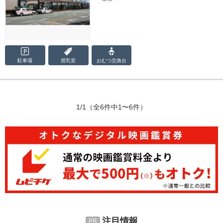
駐車場
授乳室
おむつ
交換台
1/1
（全6件中1〜6件）
注目情報