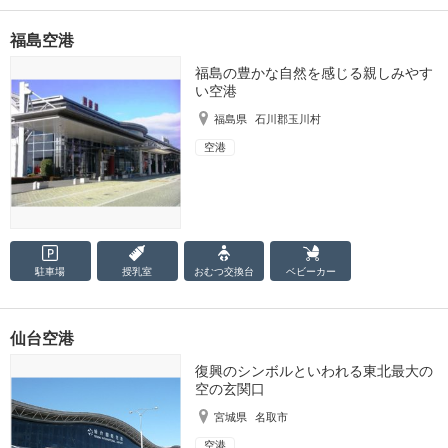
福島空港
福島の豊かな自然を感じる親しみやす
い空港
福島県
石川郡玉川村
空港
駐車場
授乳室
おむつ
交換台
ベビーカー
仙台空港
復興のシンボルといわれる東北最大の
空の玄関口
宮城県
名取市
空港