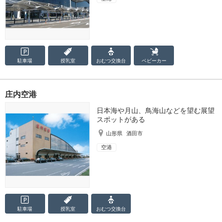
駐車場
授乳室
おむつ
交換台
ベビーカー
庄内空港
日本海や月山、鳥海山などを望む展望
スポットがある
山形県
酒田市
空港
駐車場
授乳室
おむつ
交換台