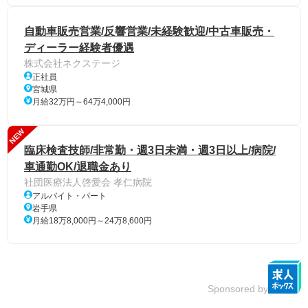
自動車販売営業/反響営業/未経験歓迎/中古車販売・
ディーラー経験者優遇
株式会社ネクステージ
正社員
宮城県
月給32万円～64万4,000円
NEW
臨床検査技師/非常勤・週3日未満・週3日以上/病院/
車通勤OK/退職金あり
社団医療法人啓愛会 孝仁病院
アルバイト・パート
岩手県
月給18万8,000円～24万8,600円
Sponsored by