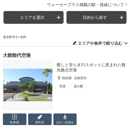
ウォーカープラス掲載の駅・路線について
エリアを選択
目的から探す
全6件中1〜6件
エリアや条件で絞り込む
大館能代空港
癒しと安らぎのスポットに恵まれた観
光拠点空港
秋田県
北秋田市
空港
道の駅
駐車場
授乳室
おむつ
交換台