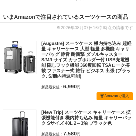
いまAmazonで注目されているスーツケースの商品
※2026年08月07日16時 時点の情報です
[Augustre] スーツケース 機内持ち込み 超軽
量 キャリーケース 大型 軽量 多機能 キャリ
ーバッグ 静音 耐衝撃 ダブルキャスター
S/M/Lサイズ カップホルダー付 USB充電機
能 隠しフック機能 360度回転 TSAローク搭
載 ファスナー式 旅行 ビジネス 出張 (ブラッ
ク, S/機内持込可能)
6,990
新品最安値：
円
Amazonで購入
[New Trip] スーツケース キャリーケース 拡
張機能付き 機内持ち込み 軽量 キャリーバッ
ク Sサイズ 40L 2～3泊 ブラック色
7,580
新品最安値：
円