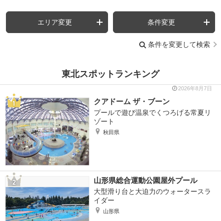
エリア変更
条件変更
条件を変更して検索
東北スポットランキング
2026年8月7日
クアドーム ザ・ブーン
プールで遊び温泉でくつろげる常夏リ
ゾート
秋田県
山形県総合運動公園屋外プール
大型滑り台と大迫力のウォータースラ
イダー
山形県