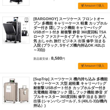
Amazonで購入
[BARGOHOY] スーツケース フロントオー
プン 多機能 キャリーケース 軽量 カップホル
ダー付き 隠しフック機能 キャリーバッグ
USBポート付き 耐衝撃 静音 360度回転 TSA
ローク ファスナータイプ キャリーバッグ 人
気 おしゃれ 旅行 ビジネス 出張 修学 泊まる
入院 (ブラック, Sサイズ機内持込OK /42L(1
～3泊))
8,580
新品最安値：
円
Amazonで購入
[SupTrip] スーツケース 機内持ち込み 多機能
キャリーケース 大型 超軽量 キャリーバッグ
耐衝撃 USBポート付き カップホルダー付き
充電機能 荷物フック 隠しフック機能 静音 ダ
ブルキャスター 360度回転 修学 泊まる 旅行
出張 (シャンパンゴールド, S (40L/1-3泊/機内
持込）)