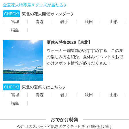
金麦花火特等席＆グッズが当たる
CHECK!
東北の花火開催カレンダー
宮城
青森
岩手
秋田
山形
福島
夏休み特集2026【東北】
ウォーカー編集部がおすすめする、この夏
の楽しみ方を紹介。夏休みイベント＆おで
かけスポット情報が盛りだくさん！
CHECK!
東北の夏祭りはこちら
宮城
青森
岩手
秋田
山形
福島
おでかけ特集
今注目のスポットや話題のアクティビティ情報をお届け