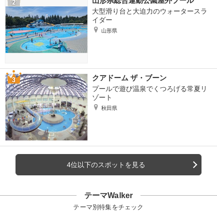
山形県総合運動公園屋外プール
大型滑り台と大迫力のウォータースラ
イダー
山形県
クアドーム ザ・ブーン
プールで遊び温泉でくつろげる常夏リ
ゾート
秋田県
4位以下のスポットを見る
テーマWalker
テーマ別特集をチェック