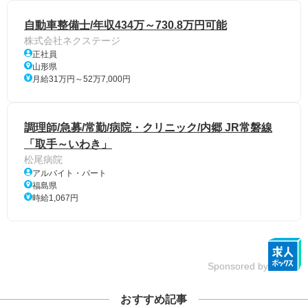
自動車整備士/年収434万～730.8万円可能
株式会社ネクステージ
正社員
山形県
月給31万円～52万7,000円
調理師/急募/常勤/病院・クリニック/内郷 JR常磐線
「取手～いわき」
松尾病院
アルバイト・パート
福島県
時給1,067円
Sponsored by
おすすめ記事