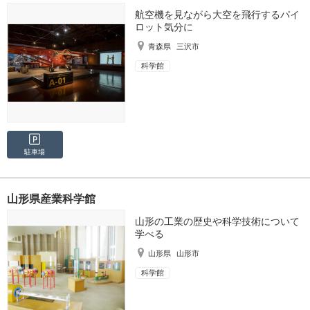
航空機を見ながら大空を飛行するパイ
ロット気分に
青森県
三沢市
科学館
駐車場
山形県産業科学館
山形の工業の歴史や科学技術について
学べる
山形県
山形市
科学館