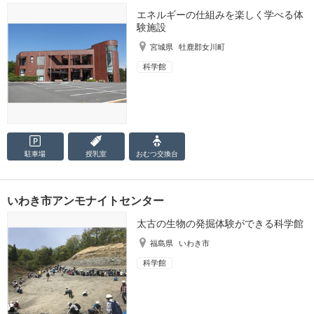
エネルギーの仕組みを楽しく学べる体
験施設
宮城県
牡鹿郡女川町
科学館
駐車場
授乳室
おむつ
交換台
いわき市アンモナイトセンター
太古の生物の発掘体験ができる科学館
福島県
いわき市
科学館