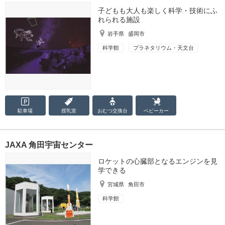
子どもも大人も楽しく科学・技術にふ
れられる施設
岩手県
盛岡市
科学館
プラネタリウム・天文台
駐車場
授乳室
おむつ
交換台
ベビーカー
JAXA 角田宇宙センター
ロケットの心臓部となるエンジンを見
学できる
宮城県
角田市
科学館