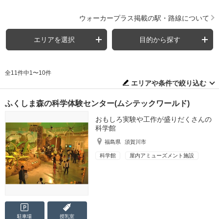
ウォーカープラス掲載の駅・路線について
エリアを選択
目的から探す
全11件中1〜10件
エリアや条件で絞り込む
ふくしま森の科学体験センター(ムシテックワールド)
おもしろ実験や工作が盛りだくさんの
科学館
福島県
須賀川市
科学館
屋内アミューズメント施設
駐車場
授乳室