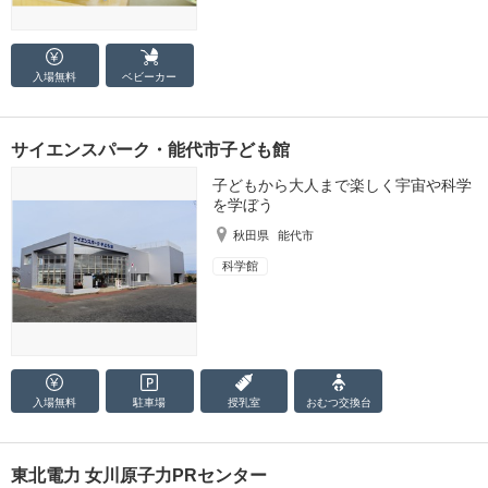
入場無料
ベビーカー
サイエンスパーク・能代市子ども館
子どもから大人まで楽しく宇宙や科学
を学ぼう
秋田県
能代市
科学館
入場無料
駐車場
授乳室
おむつ
交換台
東北電力 女川原子力PRセンター