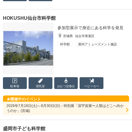
HOKUSHU仙台市科学館
参加型展示で身近にある科学を発見
宮城県
仙台市青葉区
科学館
屋内アミューズメント施設
駐車場
授乳室
おむつ
交換台
ベビーカー
開催中のイベント
2026年7月18日(土)～8月30日(日)：特別展「深宇宙展〜人類はどこへ向か
うのか」(宮城)
盛岡市子ども科学館