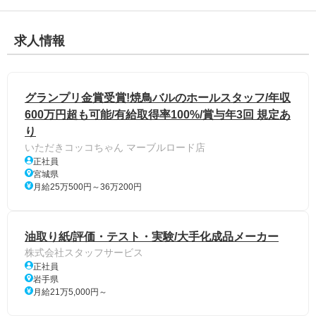
求人情報
グランプリ金賞受賞!焼鳥バルのホールスタッフ/年収
600万円超も可能/有給取得率100%/賞与年3回 規定あ
り
いただきコッコちゃん マーブルロード店
正社員
宮城県
月給25万500円～36万200円
油取り紙/評価・テスト・実験/大手化成品メーカー
株式会社スタッフサービス
正社員
岩手県
月給21万5,000円～