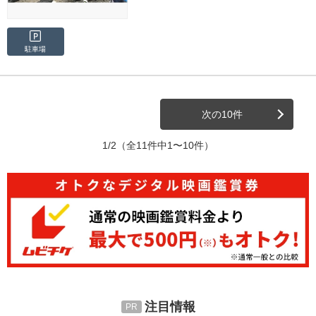
駐車場
次の10件
1/2
（全11件中1〜10件）
注目情報