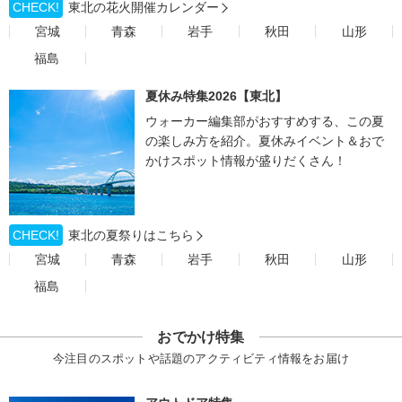
CHECK!
東北の花火開催カレンダー
宮城
青森
岩手
秋田
山形
福島
夏休み特集2026【東北】
ウォーカー編集部がおすすめする、この夏
の楽しみ方を紹介。夏休みイベント＆おで
かけスポット情報が盛りだくさん！
CHECK!
東北の夏祭りはこちら
宮城
青森
岩手
秋田
山形
福島
おでかけ特集
今注目のスポットや話題のアクティビティ情報をお届け