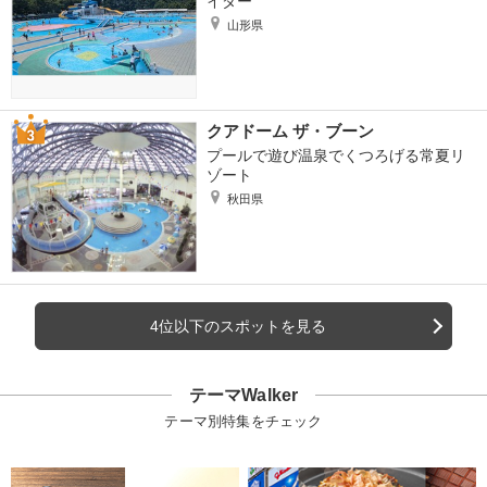
イダー
山形県
クアドーム ザ・ブーン
プールで遊び温泉でくつろげる常夏リ
ゾート
秋田県
4位以下のスポットを見る
テーマWalker
テーマ別特集をチェック