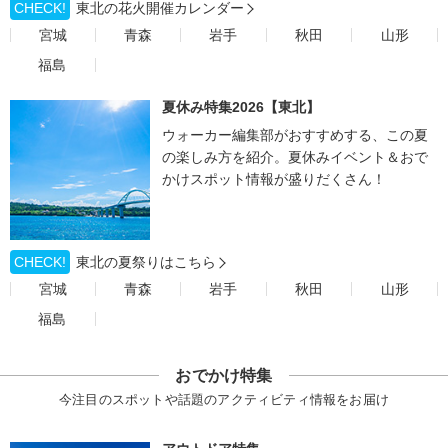
CHECK!
東北の花火開催カレンダー
宮城
青森
岩手
秋田
山形
福島
夏休み特集2026【東北】
ウォーカー編集部がおすすめする、この夏
の楽しみ方を紹介。夏休みイベント＆おで
かけスポット情報が盛りだくさん！
CHECK!
東北の夏祭りはこちら
宮城
青森
岩手
秋田
山形
福島
おでかけ特集
今注目のスポットや話題のアクティビティ情報をお届け