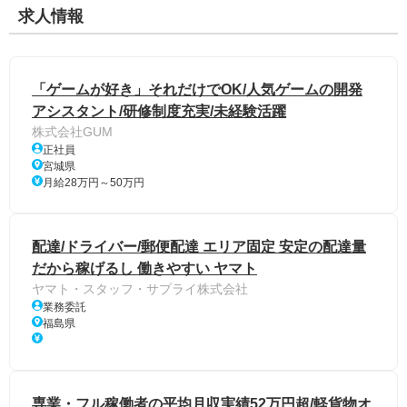
求人情報
「ゲームが好き」それだけでOK/人気ゲームの開発
アシスタント/研修制度充実/未経験活躍
株式会社GUM
正社員
宮城県
月給28万円～50万円
配達/ドライバー/郵便配達 エリア固定 安定の配達量
だから稼げるし 働きやすい ヤマト
ヤマト・スタッフ・サプライ株式会社
業務委託
福島県
専業・フル稼働者の平均月収実績52万円超/軽貨物オ