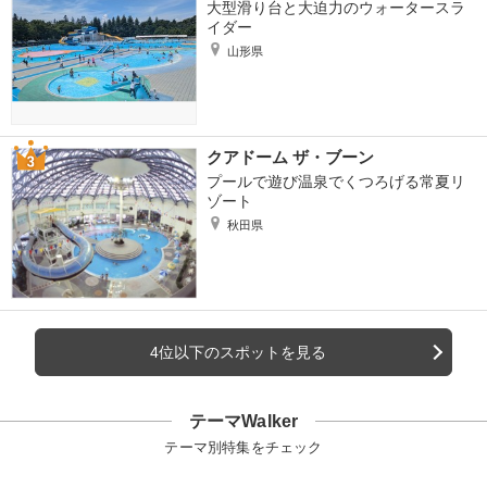
大型滑り台と大迫力のウォータースラ
イダー
山形県
クアドーム ザ・ブーン
プールで遊び温泉でくつろげる常夏リ
ゾート
秋田県
4位以下のスポットを見る
テーマWalker
テーマ別特集をチェック