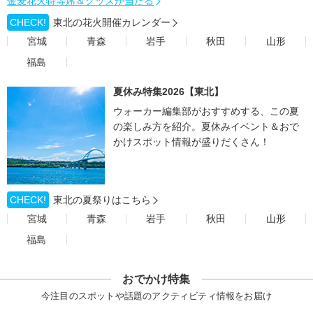
金麦花火特等席＆グッズが当たる
CHECK!
東北の花火開催カレンダー
宮城
青森
岩手
秋田
山形
福島
夏休み特集2026【東北】
ウォーカー編集部がおすすめする、この夏
の楽しみ方を紹介。夏休みイベント＆おで
かけスポット情報が盛りだくさん！
CHECK!
東北の夏祭りはこちら
宮城
青森
岩手
秋田
山形
福島
おでかけ特集
今注目のスポットや話題のアクティビティ情報をお届け