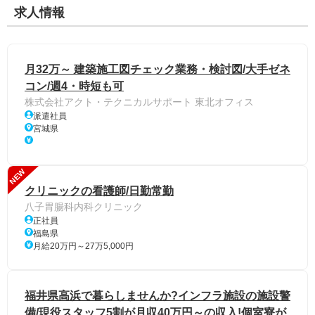
求人情報
月32万～ 建築施工図チェック業務・検討図/大手ゼネ
コン/週4・時短も可
株式会社アクト・テクニカルサポート 東北オフィス
派遣社員
宮城県
NEW
クリニックの看護師/日勤常勤
八子胃腸科内科クリニック
正社員
福島県
月給20万円～27万5,000円
福井県高浜で暮らしませんか?インフラ施設の施設警
備/現役スタッフ5割が月収40万円～の収入!個室寮が