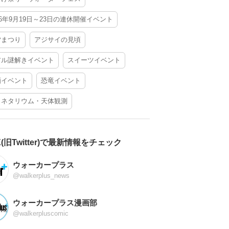
26年9月19日～23日の連休開催イベント
夕まつり
アジサイの見頃
アル謎解きイベント
スイーツイベント
酒イベント
恐竜イベント
ラネタリウム・天体観測
X(旧Twitter)で最新情報をチェック
ウォーカープラス
@walkerplus_news
ウォーカープラス漫画部
@walkerpluscomic