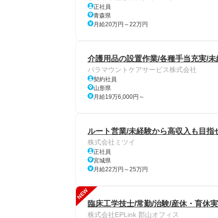
正社員
青森県
月給20万円～22万円
介護用品の設置作業/各種手当充実/未
パラマウントケアサービス株式会社
契約社員
山形県
月給19万6,000円～
ルート営業/未経験から高収入も目指
株式会社ミツイ
正社員
宮城県
月給22万円～25万円
NEW
臨床工学技士/常勤/治験/産休・育休
株式会社EPLink 郡山オフィス