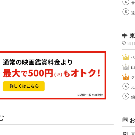
サ
遠
東
8月
ベ
山
ク
ふ
錦
む
お
東