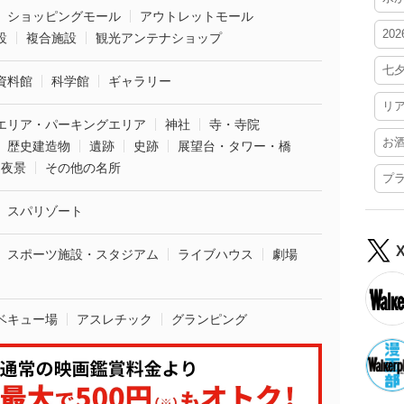
ショッピングモール
アウトレットモール
20
設
複合施設
観光アンテナショップ
七
資料館
科学館
ギャラリー
リ
エリア・パーキングエリア
神社
寺・寺院
お
歴史建造物
遺跡
史跡
展望台・タワー・橋
夜景
その他の名所
プ
スパリゾート
スポーツ施設・スタジアム
ライブハウス
劇場
ベキュー場
アスレチック
グランピング