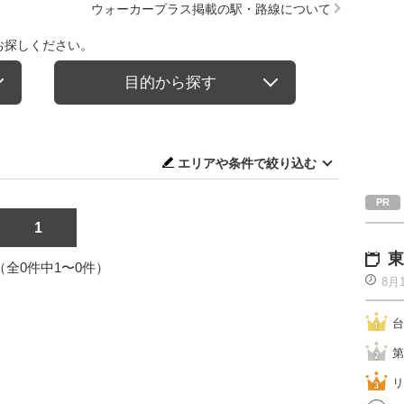
ウォーカープラス掲載の駅・路線について
お探しください。
目的から探す
エリアや条件で絞り込む
1
東
1（全0件中1〜0件）
8月
台
第
リ