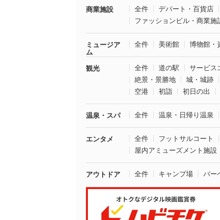
全件
デパート・百貨店
商業施設
ファッションビル・商業施
全件
美術館
博物館・
ミュージア
ム
全件
道の駅
サービス
観光
絶景・景勝地
城・城跡
空港
初詣
初日の出
全件
温泉・日帰り温泉
温泉・スパ
全件
フットサルコート
エンタメ
屋内アミューズメント施設
全件
キャンプ場
バー
アウトドア