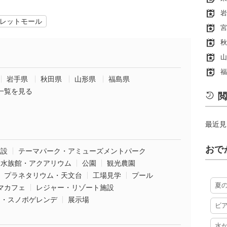
岩
レットモール
宮
秋
山
福
岩手県
秋田県
山形県
福島県
一覧を見る
閲
最近見
おで
施設
テーマパーク・アミューズメントパーク
水族館・アクアリウム
公園
観光農園
プラネタリウム・天文台
工場見学
プール
夏
マカフェ
レジャー・リゾート施設
ー・スノボゲレンデ
展示場
ビ
水