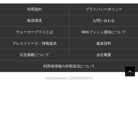
利用規約
プライバシーポリシー
推奨環境
お問い合わせ
ウォーカープラスとは
Webプッシュ通知について
プレスリリース・情報提供
媒体資料
広告掲載について
会社概要
利用者情報の外部送信について
©KADOKAWA CORPORATION