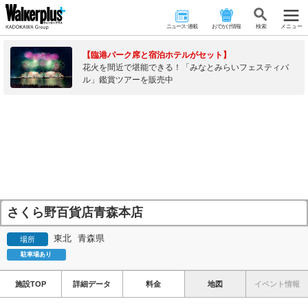
ニュース･連載
おでかけ情報
検 索
メニュー
【臨港パーク席と宿泊ホテルがセット】
花火を間近で堪能できる！「みなとみらいフェスティバ
ル」鑑賞ツアーを販売中
さくら野百貨店青森本店
東北
青森県
場所
駐車場あり
施設TOP
詳細データ
料金
地図
イベント情報