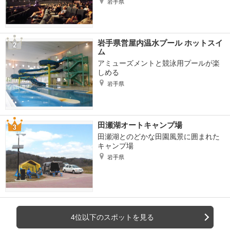
岩手県
岩手県営屋内温水プール ホットスイ
ム
アミューズメントと競泳用プールが楽
しめる
岩手県
田瀬湖オートキャンプ場
田瀬湖とのどかな田園風景に囲まれた
キャンプ場
岩手県
4位以下のスポットを見る