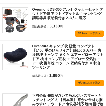
Overmont DS-300 アルミ クッカーセット ア
ウトドア鍋 アウトドアケトル キャンピング
調理器具 収納袋付き 2–3人に適応
3,330
新品最安値：
円
Amazonで購入
Hikenture キャンプ 枕 軽量 コンパクト
【140g·手のひらサイズ】綿100％カバー 防
滑処理 キャンプ まくら エアーピロー アウト
ドア 枕 キャンプ用枕 エアピロー 空気枕 エ
アー枕 携帯枕 コットン 収納袋付き 車中泊
ツーリング
1,990
新品最安値：
円
Amazonで購入
下村企販 先端が浮いて汚れない スマートキ
ッチントング 大 【日本製】 細かい食材も掴
みやすい アウトドア 食洗器対応 焼肉 揚げ物