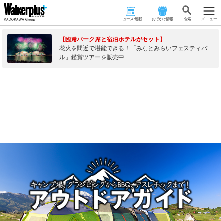
ニュース･連載
おでかけ情報
検 索
メニュー
【臨港パーク席と宿泊ホテルがセット】
花火を間近で堪能できる！「みなとみらいフェスティバ
ル」鑑賞ツアーを販売中