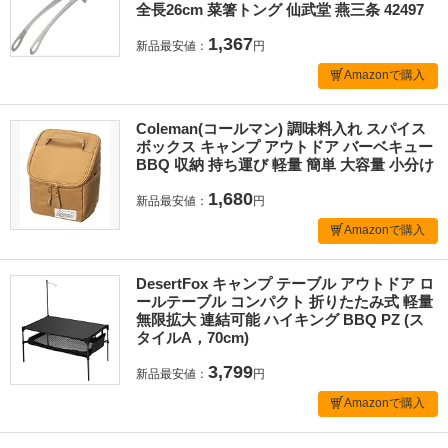
全長26cm 菜箸トング 仙武堂 燕三条 42497
1,367
新品最安値：
円
Amazonで購入
Coleman(コールマン) 調味料入れ スパイス
ボックス キャンプ アウトドア バーベキュー
BBQ 収納 持ち運び 軽量 簡単 大容量 小分け
1,680
新品最安値：
円
Amazonで購入
DesertFox キャンプ テーブル アウトドア ロ
ールテーブル コンパクト 折りたたみ式 軽量
無限拡大 連結可能 ハイキング BBQ PZ (ス
タイルA，70cm)
3,799
新品最安値：
円
Amazonで購入