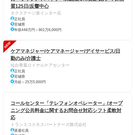
質125日/反響中心
ネクステージ泉インター店
正社員
宮城県
年収448万円～901万6,000円
NEW
ケアマネジャー/ケアマネージャー/デイサービス/日
勤のみ/介護士
仙台青葉ロイヤルケアセンター
正社員
宮城県
月給～25万5,000円
コールセンター「テレフォンオペレーター」/オープ
ニング公共料金に関するお問合せ対応シフト柔軟対
応
トランスコスモスパートナーズ株式会社
派遣社員