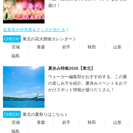
届け！
金麦花火特等席＆グッズが当たる
CHECK!
東北の花火開催カレンダー
宮城
青森
岩手
秋田
山形
福島
夏休み特集2026【東北】
ウォーカー編集部がおすすめする、この夏
の楽しみ方を紹介。夏休みイベント＆おで
かけスポット情報が盛りだくさん！
CHECK!
東北の夏祭りはこちら
宮城
青森
岩手
秋田
山形
福島