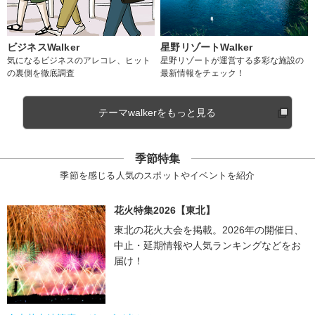
ビジネスWalker
星野リゾートWalker
気になるビジネスのアレコレ、ヒット
星野リゾートが運営する多彩な施設の
の裏側を徹底調査
最新情報をチェック！
テーマwalkerをもっと見る
季節特集
季節を感じる人気のスポットやイベントを紹介
花火特集2026【東北】
東北の花火大会を掲載。2026年の開催日、
中止・延期情報や人気ランキングなどをお
届け！