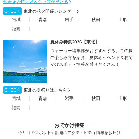
金麦花火特等席＆グッズが当たる
CHECK!
東北の花火開催カレンダー
宮城
青森
岩手
秋田
山形
福島
夏休み特集2026【東北】
ウォーカー編集部がおすすめする、この夏
の楽しみ方を紹介。夏休みイベント＆おで
かけスポット情報が盛りだくさん！
CHECK!
東北の夏祭りはこちら
宮城
青森
岩手
秋田
山形
福島
おでかけ特集
今注目のスポットや話題のアクティビティ情報をお届け