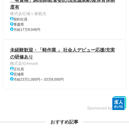
「有資格」調理師/給食委託/浅虫温泉駅/産休育休制
度有
株式会社城ヶ倉観光
契約社員
青森県
月給17万9,046円
未経験歓迎・「軽作業 」 社会人デビュー応援/充実
の研修あり
株式会社Amark
正社員
宮城県
月給23万1,000円～33万8,000円
Sponsored by
おすすめ記事