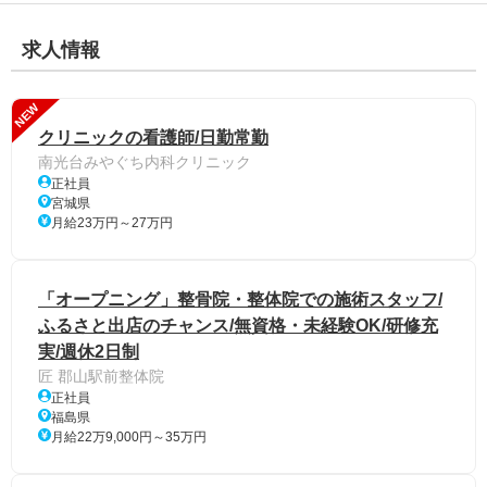
求人情報
NEW
クリニックの看護師/日勤常勤
南光台みやぐち内科クリニック
正社員
宮城県
月給23万円～27万円
「オープニング」整骨院・整体院での施術スタッフ/
ふるさと出店のチャンス/無資格・未経験OK/研修充
実/週休2日制
匠 郡山駅前整体院
正社員
福島県
月給22万9,000円～35万円