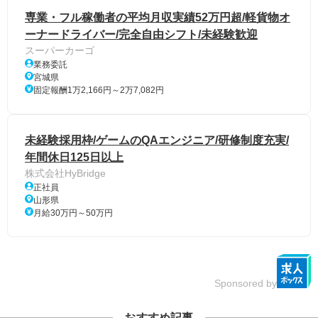
専業・フル稼働者の平均月収実績52万円超/軽貨物オ
ーナードライバー/完全自由シフト/未経験歓迎
スーパーカーゴ
業務委託
宮城県
固定報酬1万2,166円～2万7,082円
未経験採用枠/ゲームのQAエンジニア/研修制度充実/
年間休日125日以上
株式会社HyBridge
正社員
山形県
月給30万円～50万円
Sponsored by
おすすめ記事