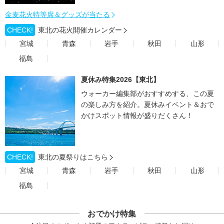
金麦花火特等席＆グッズが当たる
CHECK!
東北の花火開催カレンダー
宮城
青森
岩手
秋田
山形
福島
夏休み特集2026【東北】
ウォーカー編集部がおすすめする、この夏
の楽しみ方を紹介。夏休みイベント＆おで
かけスポット情報が盛りだくさん！
CHECK!
東北の夏祭りはこちら
宮城
青森
岩手
秋田
山形
福島
おでかけ特集