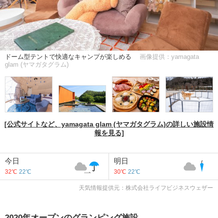
ドーム型テントで快適なキャンプが楽しめる
画像提供：yamagata
glam (ヤマガタグラム)
[公式サイトなど、yamagata glam (ヤマガタグラム)の詳しい施設情
報を見る]
今日
明日
32℃
22℃
30℃
22℃
天気情報提供元：株式会社ライフビジネスウェザー
2020年オープンのグランピング施設