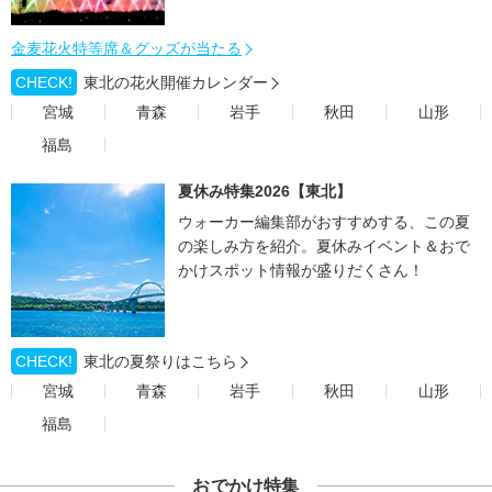
金麦花火特等席＆グッズが当たる
CHECK!
東北の花火開催カレンダー
宮城
青森
岩手
秋田
山形
福島
夏休み特集2026【東北】
ウォーカー編集部がおすすめする、この夏
の楽しみ方を紹介。夏休みイベント＆おで
かけスポット情報が盛りだくさん！
CHECK!
東北の夏祭りはこちら
宮城
青森
岩手
秋田
山形
福島
おでかけ特集