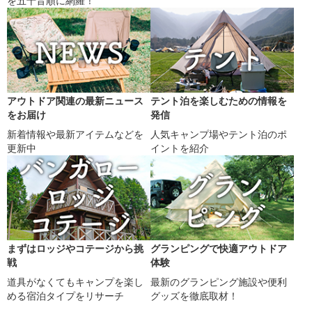
を五十音順に網羅！
アウトドア関連の最新ニュース
テント泊を楽しむための情報を
をお届け
発信
新着情報や最新アイテムなどを
人気キャンプ場やテント泊のポ
更新中
イントを紹介
まずはロッジやコテージから挑
グランピングで快適アウトドア
戦
体験
道具がなくてもキャンプを楽し
最新のグランピング施設や便利
める宿泊タイプをリサーチ
グッズを徹底取材！