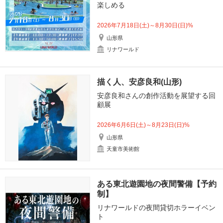
楽しめる
2026年7月18日(土)～8月30日(日)%
山形県
リナワールド
描く人、安彦良和(山形)
安彦良和さんの創作活動を展望する回
顧展
2026年6月6日(土)～8月23日(日)%
山形県
天童市美術館
ある東北遊園地の夜間警備【予約
制】
リナワールドの夜間貸切ホラーイベン
ト