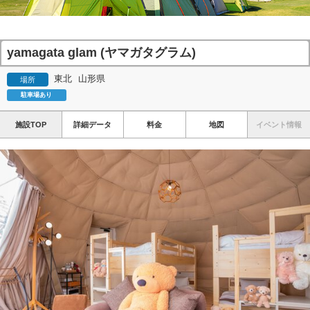
yamagata glam (ヤマガタグラム)
東北
山形県
場所
駐車場あり
施設TOP
詳細データ
料金
地図
イベント情報