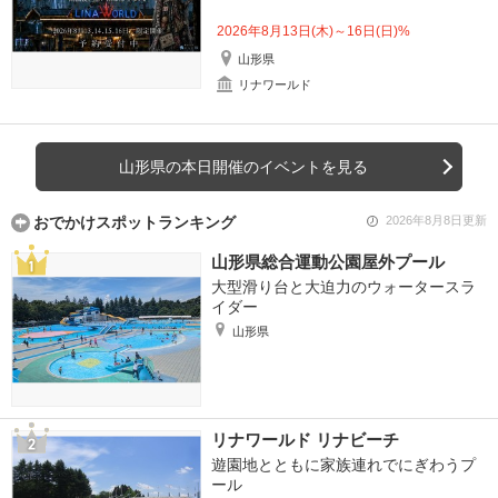
2026年8月13日(木)～16日(日)%
山形県
リナワールド
山形県の本日開催のイベントを見る
おでかけスポットランキング
2026年8月8日更新
山形県総合運動公園屋外プール
大型滑り台と大迫力のウォータースラ
イダー
山形県
リナワールド リナビーチ
遊園地とともに家族連れでにぎわうプ
ール