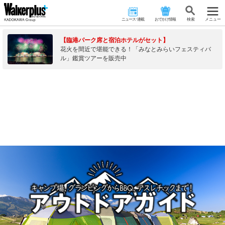
ニュース･連載
おでかけ情報
検 索
メニュー
【臨港パーク席と宿泊ホテルがセット】
花火を間近で堪能できる！「みなとみらいフェスティバ
ル」鑑賞ツアーを販売中