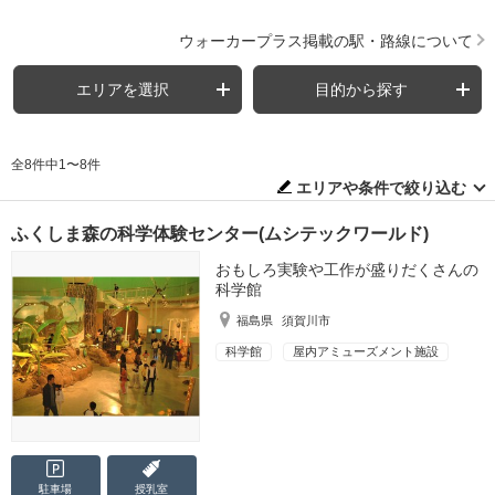
ウォーカープラス掲載の駅・路線について
エリアを選択
目的から探す
全8件中1〜8件
エリアや条件で絞り込む
ふくしま森の科学体験センター(ムシテックワールド)
おもしろ実験や工作が盛りだくさんの
科学館
福島県
須賀川市
科学館
屋内アミューズメント施設
駐車場
授乳室