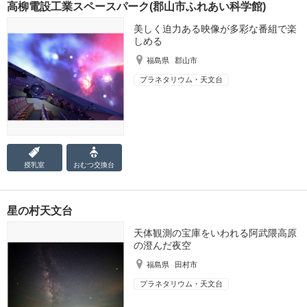
高柳電設工業スペースパーク(郡山市ふれあい科学館)
美しく迫力ある映像が多彩な番組で楽
しめる
福島県
郡山市
プラネタリウム・天文台
授乳室
おむつ
交換台
星の村天文台
天体観測の宝庫をいわれる阿武隈高原
の澄んだ夜空
福島県
田村市
プラネタリウム・天文台