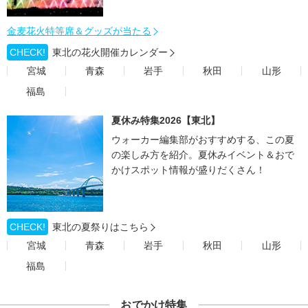
金麦花火特等席＆グッズが当たる
CHECK!
東北の花火開催カレンダー
宮城
青森
岩手
秋田
山形
福島
夏休み特集2026【東北】
ウォーカー編集部がおすすめする、この夏
の楽しみ方を紹介。夏休みイベント＆おで
かけスポット情報が盛りだくさん！
CHECK!
東北の夏祭りはこちら
宮城
青森
岩手
秋田
山形
福島
おでかけ特集