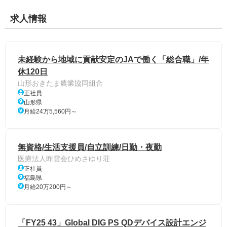
求人情報
未経験から地域に貢献安定のJAで働く「総合職」/年
休120日
山形おきたま農業協同組合
正社員
山形県
月給24万5,560円～
無資格/生活支援員/自立訓練/日勤・夜勤
医療法人昨雲会ひめさゆり荘
正社員
福島県
月給20万200円～
「FY25 43」Global DIG PS QDデバイス設計エンジ