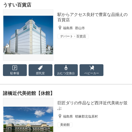
うすい百貨店
駅からアクセス良好で豊富な品揃えの
百貨店
福島県
郡山市
デパート・百貨店
駐車場
授乳室
おむつ
交換台
ベビーカー
諸橋近代美術館【休館】
巨匠ダリの作品など西洋近代美術が並
ぶ
福島県
耶麻郡北塩原村
美術館