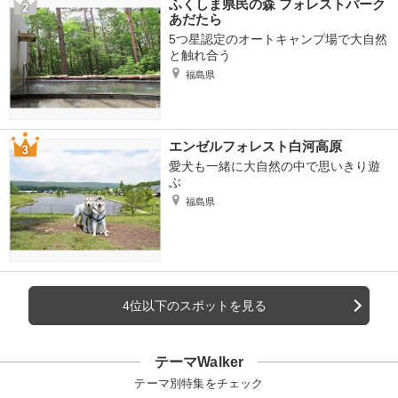
ふくしま県民の森 フォレストパーク
あだたら
5つ星認定のオートキャンプ場で大自然
と触れ合う
福島県
エンゼルフォレスト白河高原
愛犬も一緒に大自然の中で思いきり遊
ぶ
福島県
4位以下のスポットを見る
テーマWalker
テーマ別特集をチェック