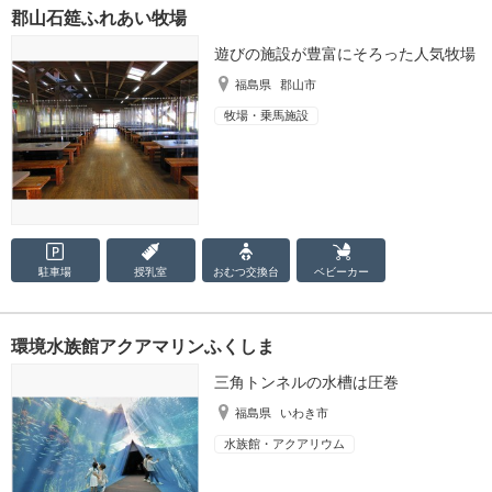
郡山石筵ふれあい牧場
遊びの施設が豊富にそろった人気牧場
福島県
郡山市
牧場・乗馬施設
駐車場
授乳室
おむつ
交換台
ベビーカー
環境水族館アクアマリンふくしま
三角トンネルの水槽は圧巻
福島県
いわき市
水族館・アクアリウム