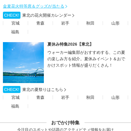
金麦花火特等席＆グッズが当たる
CHECK!
東北の花火開催カレンダー
宮城
青森
岩手
秋田
山形
福島
夏休み特集2026【東北】
ウォーカー編集部がおすすめする、この夏
の楽しみ方を紹介。夏休みイベント＆おで
かけスポット情報が盛りだくさん！
CHECK!
東北の夏祭りはこちら
宮城
青森
岩手
秋田
山形
福島
おでかけ特集
今注目のスポットや話題のアクティビティ情報をお届け