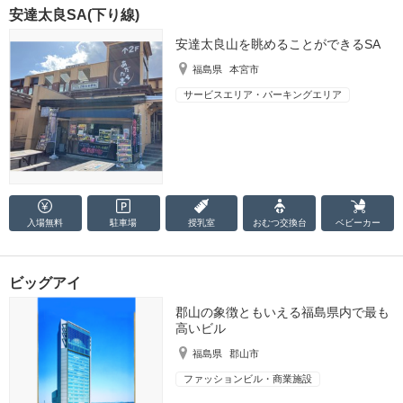
安達太良SA(下り線)
安達太良山を眺めることができるSA
福島県
本宮市
サービスエリア・パーキングエリア
入場無料
駐車場
授乳室
おむつ
交換台
ベビーカー
ビッグアイ
郡山の象徴ともいえる福島県内で最も
高いビル
福島県
郡山市
ファッションビル・商業施設