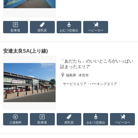
駐車場
授乳室
おむつ
交換台
ベビーカー
安達太良SA(上り線)
「あだたら」のいいところがいっぱい
詰まったエリア
福島県
本宮市
サービスエリア・パーキングエリア
入場無料
駐車場
授乳室
おむつ
交換台
ベビーカー