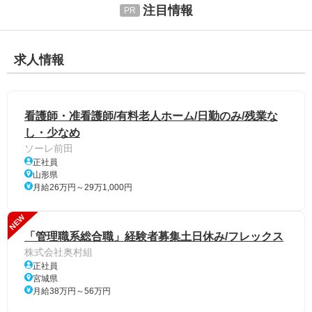
注目情報
求人情報
看護師・准看護師/有料老人ホーム/日勤のみ/残業な
し・少なめ
ソーレ前田
正社員
山形県
月給26万円～29万1,000円
NEW
「管理職系総合職」経験者募集土日休み/フレックス
株式会社奥村組
正社員
宮城県
月給38万円～56万円