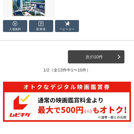
入場無料
駐車場
ベビーカー
次の10件
1/2
（全13件中1〜10件）