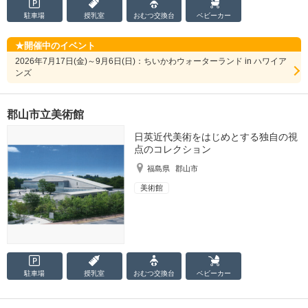
駐車場
授乳室
おむつ
交換台
ベビーカー
開催中のイベント
2026年7月17日(金)～9月6日(日)：ちいかわウォーターランド in ハワイア
ンズ
郡山市立美術館
日英近代美術をはじめとする独自の視
点のコレクション
福島県
郡山市
美術館
駐車場
授乳室
おむつ
交換台
ベビーカー