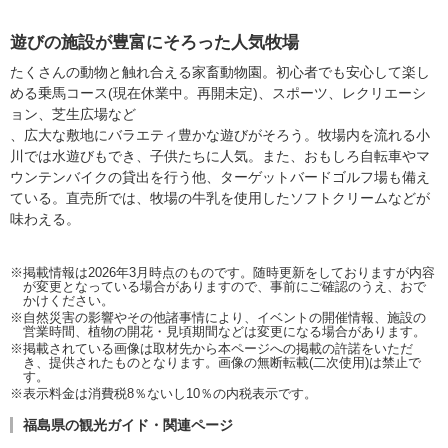
遊びの施設が豊富にそろった人気牧場
たくさんの動物と触れ合える家畜動物園。初心者でも安心して楽し
める乗馬コース(現在休業中。再開未定)、スポーツ、レクリエーシ
ョン、芝生広場など
、広大な敷地にバラエティ豊かな遊びがそろう。牧場内を流れる小
川では水遊びもでき、子供たちに人気。また、おもしろ自転車やマ
ウンテンバイクの貸出を行う他、ターゲットバードゴルフ場も備え
ている。直売所では、牧場の牛乳を使用したソフトクリームなどが
味わえる。
※掲載情報は2026年3月時点のものです。随時更新をしておりますが内容
が変更となっている場合がありますので、事前にご確認のうえ、おで
かけください。
※自然災害の影響やその他諸事情により、イベントの開催情報、施設の
営業時間、植物の開花・見頃期間などは変更になる場合があります。
※掲載されている画像は取材先から本ページへの掲載の許諾をいただ
き、提供されたものとなります。画像の無断転載(二次使用)は禁止で
す。
※表示料金は消費税8％ないし10％の内税表示です。
福島県の観光ガイド・関連ページ