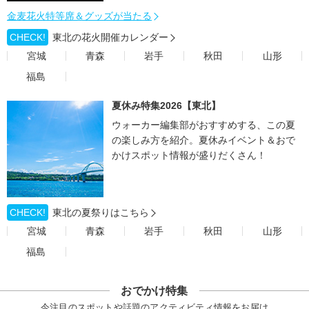
金麦花火特等席＆グッズが当たる
CHECK!
東北の花火開催カレンダー
宮城
青森
岩手
秋田
山形
福島
夏休み特集2026【東北】
ウォーカー編集部がおすすめする、この夏
の楽しみ方を紹介。夏休みイベント＆おで
かけスポット情報が盛りだくさん！
CHECK!
東北の夏祭りはこちら
宮城
青森
岩手
秋田
山形
福島
おでかけ特集
今注目のスポットや話題のアクティビティ情報をお届け