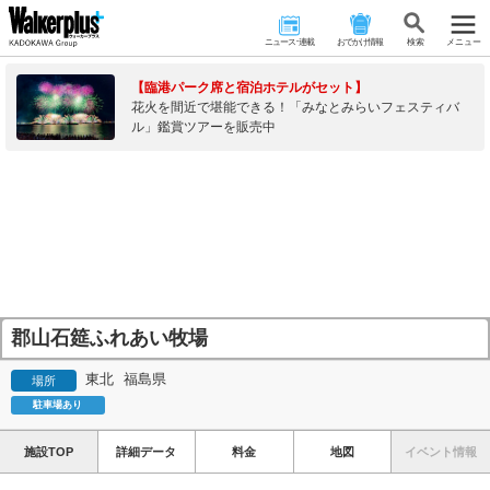
ニュース･連載
おでかけ情報
検 索
メニュー
【臨港パーク席と宿泊ホテルがセット】
花火を間近で堪能できる！「みなとみらいフェスティバ
ル」鑑賞ツアーを販売中
郡山石筵ふれあい牧場
東北
福島県
場所
駐車場あり
施設TOP
詳細データ
料金
地図
イベント情報