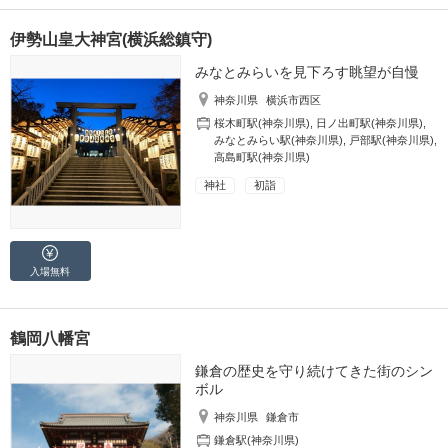
伊勢山皇大神宮(横浜総鎮守)
みなとみらいを見下ろす眺望が自慢
神奈川県
横浜市西区
桜木町駅(神奈川県)
,
日ノ出町駅(神奈川県)
,
みなとみらい駅(神奈川県)
,
戸部駅(神奈川県)
,
高島町駅(神奈川県)
神社
初詣
入場無料
鶴岡八幡宮
鎌倉の歴史を守り続けてきた街のシン
ボル
神奈川県
鎌倉市
鎌倉駅(神奈川県)