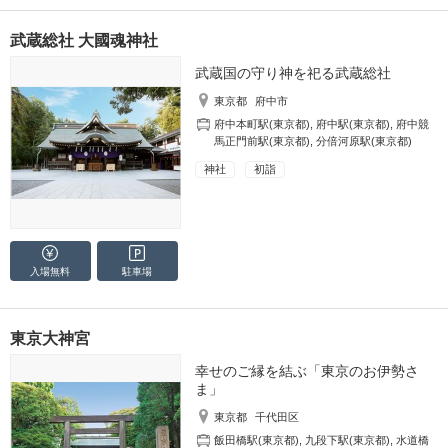
武蔵総社 大國魂神社
武蔵国の守り神を祀る武蔵総社
東京都
府中市
府中本町駅(東京都)
,
府中駅(東京都)
,
府中競
馬正門前駅(東京都)
,
分倍河原駅(東京都)
神社
初詣
入場無料
駐車場
東京大神宮
幸せのご縁を結ぶ「東京のお伊勢さ
ま」
東京都
千代田区
飯田橋駅(東京都)
,
九段下駅(東京都)
,
水道橋