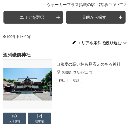
ウォーカープラス掲載の駅・路線について
エリアを選択
目的から探す
全100件中1〜10件
エリアや条件で絞り込む
酒列磯前神社
自然度の高い林も見応えのある神社
茨城県
ひたちなか市
神社
初詣
入場無料
駐車場