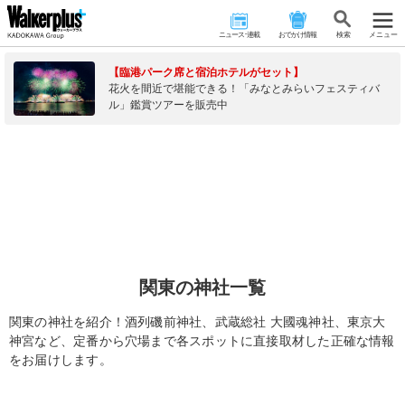
ニュース･連載
おでかけ情報
検 索
メニュー
【臨港パーク席と宿泊ホテルがセット】
花火を間近で堪能できる！「みなとみらいフェスティバ
ル」鑑賞ツアーを販売中
関東の神社一覧
関東の神社を紹介！酒列磯前神社、武蔵総社 大國魂神社、東京大
神宮など、定番から穴場まで各スポットに直接取材した正確な情報
をお届けします。