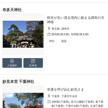
布多天神社
樹木が生い茂る境内に鎮まる調布の天
神様
東京都
調布市
調布駅(東京都)
,
布田駅(東京都)
神社
初詣
入場無料
駐車場
妙見本宮 千葉神社
幸運を呼び込む妙見さま
千葉県
千葉市中央区
栄町駅(千葉県)
,
葭川公園駅(千葉県)
,
東千葉
駅(千葉県)
,
千葉中央駅(千葉県)
,
京成千葉駅