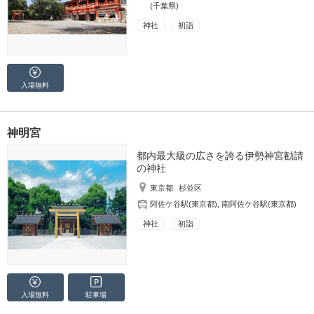
(千葉県)
神社
初詣
入場無料
神明宮
都内最大級の広さを誇る伊勢神宮勧請
の神社
東京都
杉並区
阿佐ケ谷駅(東京都)
,
南阿佐ケ谷駅(東京都)
神社
初詣
入場無料
駐車場