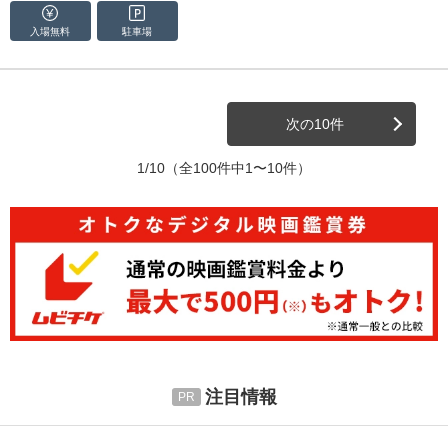
入場無料
駐車場
次の10件
1/10
（全100件中1〜10件）
注目情報