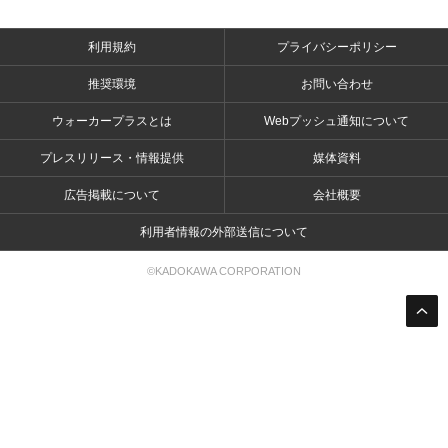
利用規約
プライバシーポリシー
推奨環境
お問い合わせ
ウォーカープラスとは
Webプッシュ通知について
プレスリリース・情報提供
媒体資料
広告掲載について
会社概要
利用者情報の外部送信について
©KADOKAWA CORPORATION