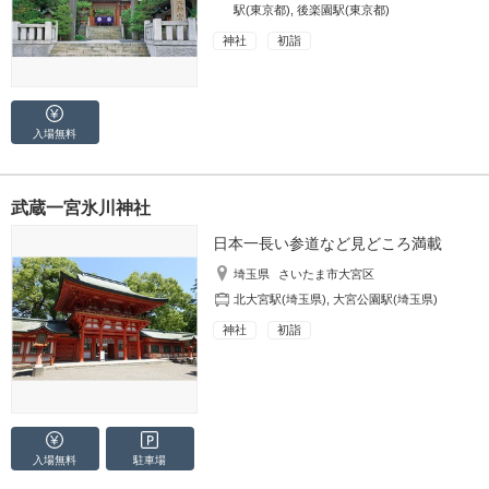
駅(東京都)
,
後楽園駅(東京都)
神社
初詣
入場無料
武蔵一宮氷川神社
日本一長い参道など見どころ満載
埼玉県
さいたま市大宮区
北大宮駅(埼玉県)
,
大宮公園駅(埼玉県)
神社
初詣
入場無料
駐車場