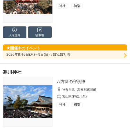
神社
初詣
入場無料
駐車場
開催中のイベント
2026年8月6日(木)～9日(日)：ぼんぼり祭
寒川神社
八方除の守護神
神奈川県
高座郡寒川町
宮山駅(神奈川県)
神社
初詣