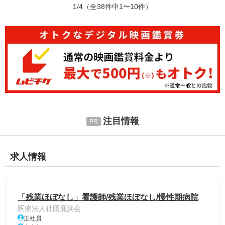
1/4
（全38件中1〜10件）
注目情報
求人情報
「残業ほぼなし」看護師/残業ほぼなし/慢性期病院
医療法人社団鹿浜会
正社員