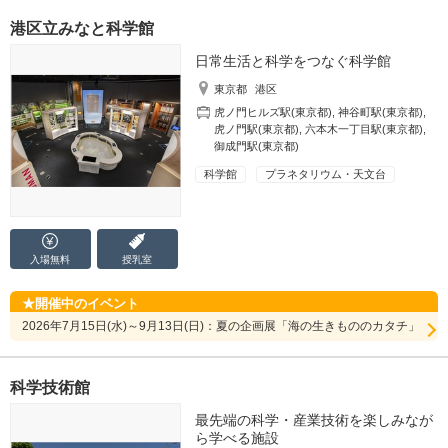
港区立みなと科学館
日常生活と科学をつなぐ科学館
東京都
港区
虎ノ門ヒルズ駅(東京都)
,
神谷町駅(東京都)
,
虎ノ門駅(東京都)
,
六本木一丁目駅(東京都)
,
御成門駅(東京都)
科学館
プラネタリウム・天文台
入場無料
授乳室
開催中のイベント
2026年7月15日(水)～9月13日(日)：夏の企画展「海の生きもののカタチ」
科学技術館
最先端の科学・産業技術を楽しみなが
ら学べる施設