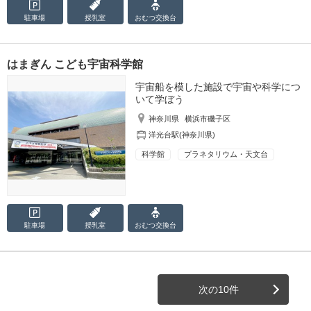
駐車場
授乳室
おむつ
交換台
はまぎん こども宇宙科学館
宇宙船を模した施設で宇宙や科学につ
いて学ぼう
神奈川県
横浜市磯子区
洋光台駅(神奈川県)
科学館
プラネタリウム・天文台
駐車場
授乳室
おむつ
交換台
次の10件