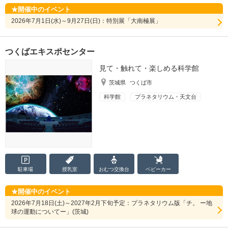
開催中のイベント
2026年7月1日(水)～9月27日(日)：特別展「大南極展」
つくばエキスポセンター
見て・触れて・楽しめる科学館
茨城県
つくば市
科学館
プラネタリウム・天文台
駐車場
授乳室
おむつ
交換台
ベビーカー
開催中のイベント
2026年7月18日(土)～2027年2月下旬予定：プラネタリウム版「チ。 ー地
球の運動についてー」(茨城)