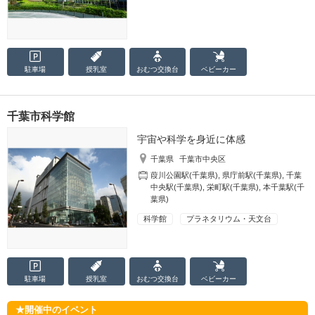
駐車場
授乳室
おむつ
交換台
ベビーカー
千葉市科学館
宇宙や科学を身近に体感
千葉県
千葉市中央区
葭川公園駅(千葉県)
,
県庁前駅(千葉県)
,
千葉
中央駅(千葉県)
,
栄町駅(千葉県)
,
本千葉駅(千
葉県)
科学館
プラネタリウム・天文台
駐車場
授乳室
おむつ
交換台
ベビーカー
開催中のイベント