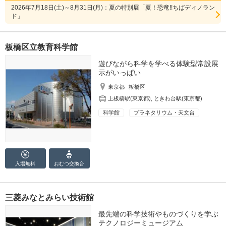
2026年7月18日(土)～8月31日(月)：夏の特別展「夏！恐竜!!ちばディノラン
ド」
板橋区立教育科学館
遊びながら科学を学べる体験型常設展
示がいっぱい
東京都
板橋区
上板橋駅(東京都)
,
ときわ台駅(東京都)
科学館
プラネタリウム・天文台
入場無料
おむつ
交換台
三菱みなとみらい技術館
最先端の科学技術やものづくりを学ぶ
テクノロジーミュージアム