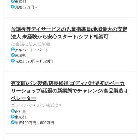
東京都
月給32万円～
放課後等デイサービスの児童指導員/地域最大の安定
法人 未経験から安心スタート/シフト相談可
社会福祉法人征峯会
アルバイト・パート
茨城県
時給1,320円～1,620円
有楽町/パン製造/店長候補 ゴディバ世界初のベーカ
リーショップ/話題の新業態でチャレンジ/食品製造オ
ペレーター
ゴディバジャパン株式会社
正社員
東京都
年収420万円～600万円