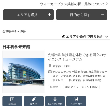
ウォーカープラス掲載の駅・路線について
エリアを選択
目的から探す
全38件中1〜10件
エリアや条件で絞り込む
日本科学未来館
先端の科学技術を体験できる国立のサ
イエンスミュージアム
東京都
江東区
テレコムセンター駅(東京都)
,
東京国際クルー
ズターミナル駅(東京都)
,
青海駅(東京都)
,
東
京テレポート駅(東京都)
,
台場駅(東京都)
科学館
屋内アミューズメント施設
駐車場
授乳室
おむつ
交換台
ベビーカー