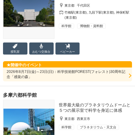
東京都
千代田区
竹橋駅(東京都)
,
九段下駅(東京都)
,
神保町駅
(東京都)
科学館
博物館・資料館
授乳室
おむつ
交換台
ベビーカー
開催中のイベント
2026年8月7日(金)～23日(日)：科学技術館FOREST(フォレスト)30周年記
念「感覚の森」
多摩六都科学館
世界最大級のプラネタリウムドームと
５つの展示室で科学を身近に体感
東京都
西東京市
科学館
プラネタリウム・天文台