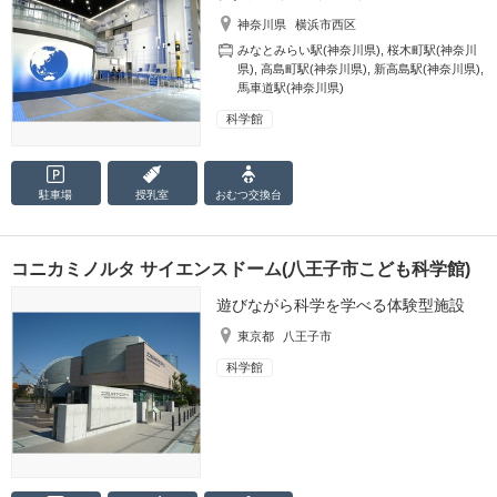
神奈川県
横浜市西区
みなとみらい駅(神奈川県)
,
桜木町駅(神奈川
県)
,
高島町駅(神奈川県)
,
新高島駅(神奈川県)
,
馬車道駅(神奈川県)
科学館
駐車場
授乳室
おむつ
交換台
コニカミノルタ サイエンスドーム(八王子市こども科学館)
遊びながら科学を学べる体験型施設
東京都
八王子市
科学館