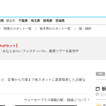
川県
横浜市
千葉県
埼玉県
群馬県
茨城県
関東のスポット一覧
栃木県のスポット一覧
城・城跡
ルがセット】
「みなとみらいフェスティバル」鑑賞ツアーを販売中
など、定番から穴場まで各スポットに直接取材した正確な
栃
8月
ウォーカープラス掲載の駅・路線について
宇