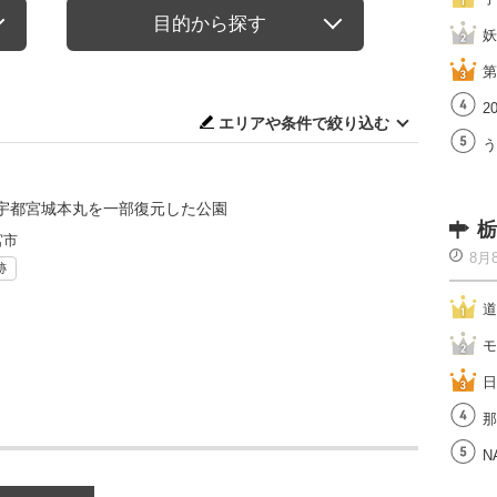
目的から探す
妖
第
2
エリアや条件で絞り込む
う
宇都宮城本丸を一部復元した公園
栃
宮市
8月
跡
道
モ
日
那
N