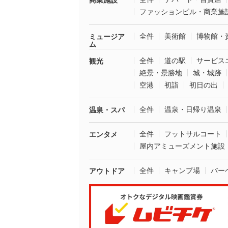
商業施設
ファッションビル・商業施
全件
美術館
博物館・
ミュージア
ム
全件
道の駅
サービス
観光
絶景・景勝地
城・城跡
空港
初詣
初日の出
全件
温泉・日帰り温泉
温泉・スパ
全件
フットサルコート
エンタメ
屋内アミューズメント施設
全件
キャンプ場
バー
アウトドア