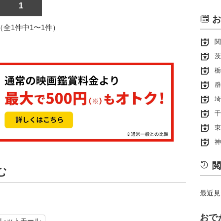
1
お
1（全1件中1〜1件）
関
茨
栃
群
埼
千
東
神
閲
む
最近見
おで
レットモール