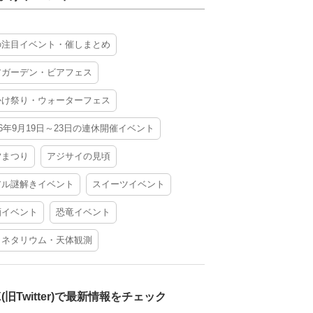
の注目イベント・催しまとめ
アガーデン・ビアフェス
かけ祭り・ウォーターフェス
26年9月19日～23日の連休開催イベント
夕まつり
アジサイの見頃
アル謎解きイベント
スイーツイベント
酒イベント
恐竜イベント
ラネタリウム・天体観測
X(旧Twitter)で最新情報をチェック