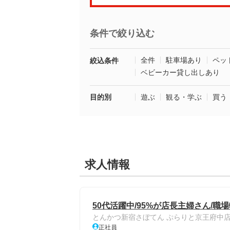
条件で絞り込む
全件
駐車場あり
ペッ
絞込条件
ベビーカー貸し出しあり
目的別
遊ぶ
観る・学ぶ
買う
求人情報
50代活躍中/95%が店長主婦さん/
とんかつ新宿さぼてん ぷらりと京王府中
正社員