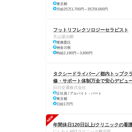
東京都
月給25万1,700円～35万8,000円
フットリフレクソロジーセラピスト
天山湯治郷
業務委託
神奈川県
時給2,190円～3,690円
タクシードライバー／都内トップク
修・サポート体制万全で安心デビュー
日日交通株式会社
正社員 / アルバイト・パート
東京都
日給1万円
NEW
年間休日120日以上/クリニックの看
にしたんARTクリニック横浜院