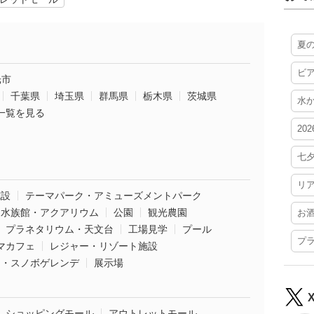
夏
ビ
光市
千葉県
埼玉県
群馬県
栃木県
茨城県
水
一覧を見る
20
七
リ
施設
テーマパーク・アミューズメントパーク
水族館・アクアリウム
公園
観光農園
お
プラネタリウム・天文台
工場見学
プール
プ
マカフェ
レジャー・リゾート施設
ー・スノボゲレンデ
展示場
ショッピングモール
アウトレットモール