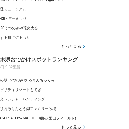
怪ミュージアム
43回与一まつり
026うつのみや花火大会
ずま川行灯まつり
もっと見る
木県おでかけスポットランキング
8日 9:32更新
の駅 うつのみや ろまんちっく村
ビリティリゾートもてぎ
光トレジャーハンティング
須高原りんどう湖ファミリー牧場
ASU SATOYAMA FIELD(那須里山フィールド)
もっと見る