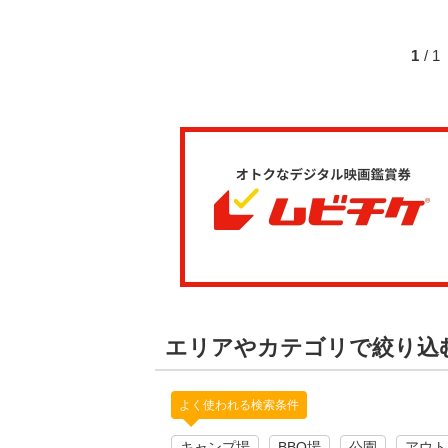
1
/ 
エリアやカテゴリで絞り込
よく使われる検索条件
キャンプ場
BBQ場
公園
アウト