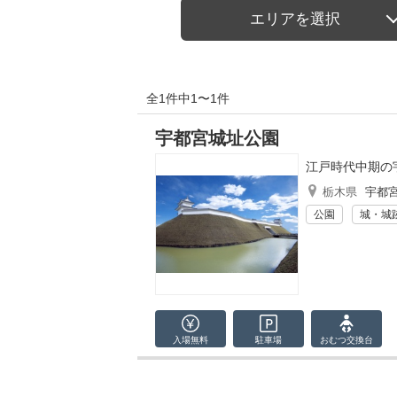
エリアを選択
全1件中1〜1件
宇都宮城址公園
江戸時代中期の
栃木県
宇都
公園
城・城
入場無料
駐車場
おむつ
交換台