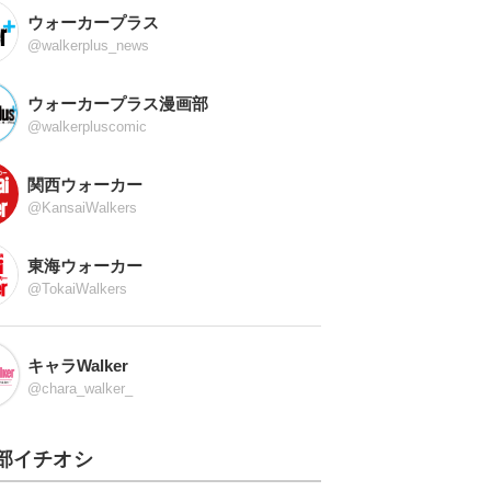
ウォーカープラス
@walkerplus_news
ウォーカープラス漫画部
@walkerpluscomic
関西ウォーカー
@KansaiWalkers
東海ウォーカー
@TokaiWalkers
キャラWalker
@chara_walker_
部イチオシ