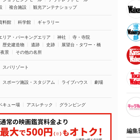
設
複合施設
観光アンテナショップ
資料館
科学館
ギャラリー
エリア・パーキングエリア
神社
寺・寺院
歴史建造物
遺跡
史跡
展望台・タワー・橋
夜景
その他の名所
スパリゾート
スポーツ施設・スタジアム
ライブハウス
劇場
ベキュー場
アスレチック
グランピング
編集