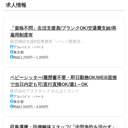
求人情報
「資格不問」生活支援員/ブランクOK/交通費支給/再
雇用制度有
就労継続支援B型事業所「パッソ西東京」
アルバイト・パート
東京都
時給1,250円～1,350円
ベビーシッター/履歴書不要・即日勤務OK/WEB面接
で当日内定も可/直行直帰OK/週1～OK
株式会社アズスタッフ わんぱくランド
アルバイト・パート
東京都
時給1,500円～3,000円
収集運搬・設備解体スタッフ/「中型免許を活かす」