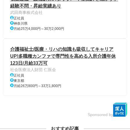
経験不問・昇給実績あり
武田商事株式会社
正社員
神奈川県
月給25万4,000円～30万2,000円
介護福祉士/医療・リハの知識も吸収してキャリア
UP!多職種カンファで専門性を高める入所介護年休
123日/月給33万可
社会医療法人財団 仁医会
正社員
東京都
月給26万800円～33万1,800円
Sponsored by
おすすめ記事