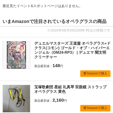
最近見たイベント&スポットページはありません。
いまAmazonで注目されているオペラグラスの商品
※2026年08月09日00時 時点の情報です
デュエルマスターズ 王道篇 オペラグラス=ド
クラス(コモン) ゴールド・オブ・ハイパーエ
ンジェル（DM24-RP3） | デュエマ 闇文明
クリーチャー
148
新品最安値：
円
Amazonで購入
宝塚歌劇団 星組 礼真琴 双眼鏡 ストラップ
オペラグラス 黄色
2,160
新品最安値：
円
Amazonで購入