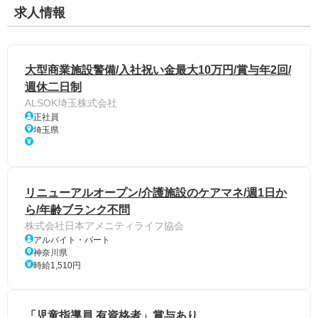
求人情報
大型商業施設警備/入社祝い金最大10万円/賞与年2回/
週休二日制
ALSOK埼玉株式会社
正社員
埼玉県
リニューアルオープン/介護施設のケアマネ/週1日か
ら/年齢ブランク不問
株式会社日本アメニティライフ協会
アルバイト・パート
神奈川県
時給1,510円
「児童指導員 有資格者」賞与あり