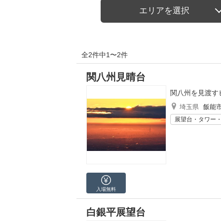
エリアを選択
全2件中1〜2件
関八州見晴台
関八州を見渡す
埼玉県
飯能
展望台・タワー
入場無料
白銀平展望台