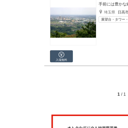
手前には豊かな
埼玉県
日高
展望台・タワー
入場無料
1
/ 