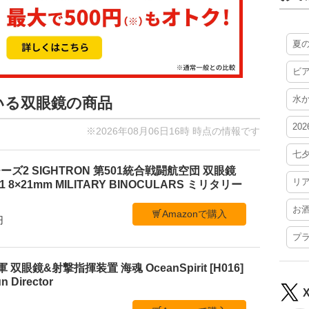
夏
ビ
水
ている双眼鏡の商品
20
※2026年08月06日16時 時点の情報です
七
ズ2 SIGHTRON 第501統合戦闘航空団 双眼鏡
リ
21 8×21mm MILITARY BINOCULARS ミリタリー
お
Amazonで購入
円
プ
海軍 双眼鏡&射撃指揮装置 海魂 OceanSpirit [H016]
n Director