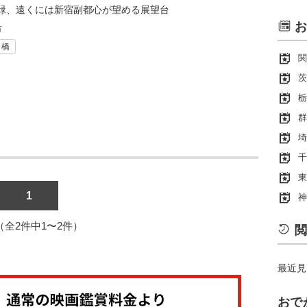
緑、遠くには新宿副都心が望める展望台
お
市
・橋
関
茨
栃
群
埼
千
東
1
神
1（全2件中1〜2件）
閲
最近見
おで