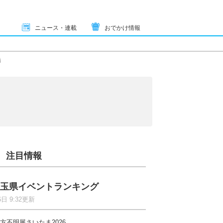
ニュース・連載
おでかけ情報
橋
注目情報
玉県イベントランキング
6日 9:32更新
方不明展さいたま2026