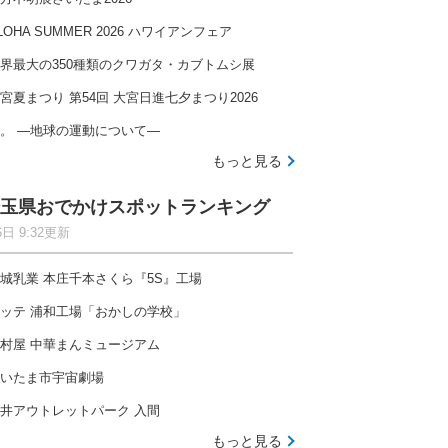
LOHA SUMMER 2026 ハワイアンフェア
界最大の350種類のクワガタ・カブトムシ展
宮夏まつり 第54回 大宮日進七夕まつり2026
。 ―地球の運動について―
もっと見る
玉県おでかけスポットランキング
6日 9:32更新
城乳業 本庄千本さくら『5S』工場
ッテ 浦和工場「おかしの学校」
村屋 中華まんミュージアム
いたま市宇宙劇場
井アウトレットパーク 入間
もっと見る