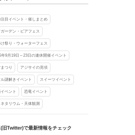
の注目イベント・催しまとめ
アガーデン・ビアフェス
かけ祭り・ウォーターフェス
26年9月19日～23日の連休開催イベント
夕まつり
アジサイの見頃
アル謎解きイベント
スイーツイベント
酒イベント
恐竜イベント
ラネタリウム・天体観測
X(旧Twitter)で最新情報をチェック