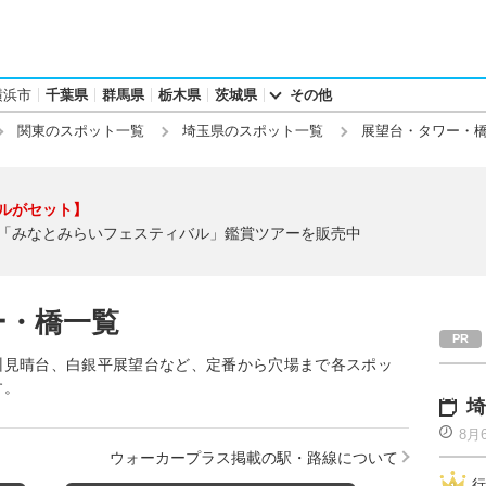
横浜市
千葉県
群馬県
栃木県
茨城県
その他
関東のスポット一覧
埼玉県のスポット一覧
展望台・タワー・
ルがセット】
「みなとみらいフェスティバル」鑑賞ツアーを販売中
ー・橋一覧
州見晴台、白銀平展望台など、定番から穴場まで各スポッ
す。
埼
8月
ウォーカープラス掲載の駅・路線について
行