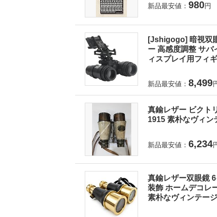
980
新品最安値：
円
[Jshigogo] 
ー 高感度調整 サバ
ィスプレイ用フィギュ
8,499
新品最安値：
真鍮レザー ビクトリア朝海
1915 素朴なヴィ
6,234
新品最安値：
真鍮レザー双眼鏡 6
装飾 ホームデコレ
素朴なヴィンテー