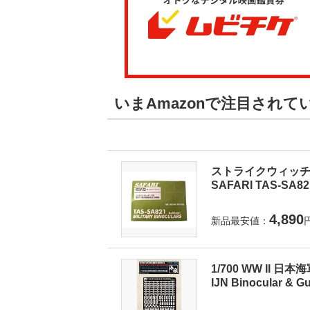
いまAmazonで注目され
ストライクウィッチー
SAFARI TAS-SA8
4,890
新品最安値：
1/700 WW II 日本
IJN Binocular & Gu