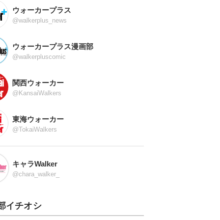
ウォーカープラス
@walkerplus_news
ウォーカープラス漫画部
@walkerpluscomic
関西ウォーカー
@KansaiWalkers
東海ウォーカー
@TokaiWalkers
キャラWalker
@chara_walker_
部イチオシ