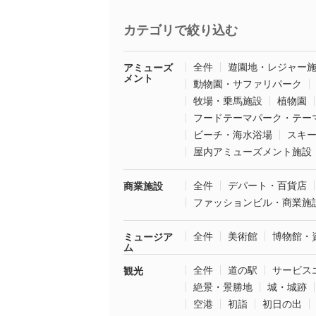
カテゴリで絞り込む
全件
遊園地・レジャー
アミューズ
メント
動物園・サファリパーク
牧場・乗馬施設
植物園
フードテーマパーク・テー
ビーチ・海水浴場
スキ
屋内アミューズメント施設
全件
デパート・百貨店
商業施設
ファッションビル・商業施
全件
美術館
博物館・
ミュージア
ム
全件
道の駅
サービス
観光
絶景・景勝地
城・城跡
空港
初詣
初日の出