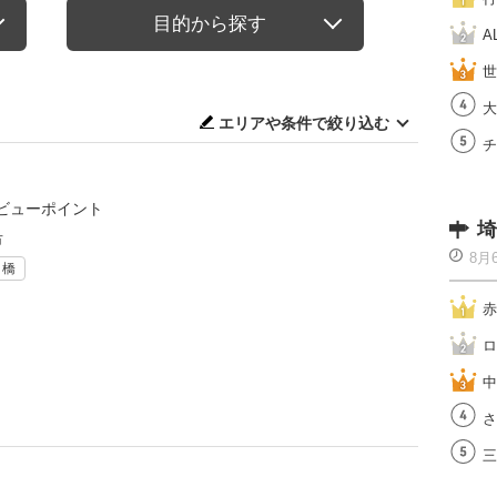
目的から探す
A
世
大
エリアや条件で絞り込む
チ
ビューポイント
埼
市
8月
・橋
赤
ロ
中
さ
三