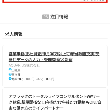
注目情報
求人情報
営業事務/正社員登用/月30万以上可/研修制度充実/受
発注データの入力・管理/新宿区新宿
AQUARIUS株式会社
正社員
東京都
月給28万9,000円～37万9,000円
アフラックのトータルライフコンサルタント/Wワー
ク歓迎/新規開拓なし!午前だけ午後だけ勤務もOK!/自
由な働き方のライフパートナー