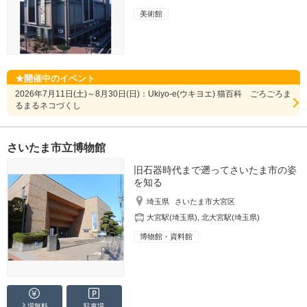
美術館
開催中のイベント
2026年7月11日(土)～8月30日(日)：Ukiyo-e(ウキヨエ) 猫百科 ごろごろま
るまるネコづくし
さいたま市立博物館
旧石器時代まで遡ってさいたま市の姿
を知る
埼玉県
さいたま市大宮区
大宮駅(埼玉県)
,
北大宮駅(埼玉県)
博物館・資料館
入場無料
駐車場