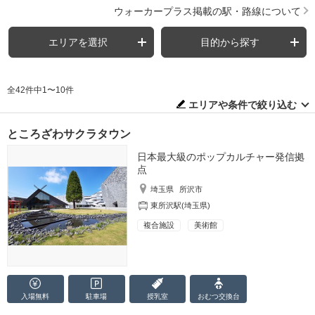
ウォーカープラス掲載の駅・路線について
エリアを選択
目的から探す
全42件中1〜10件
エリアや条件で絞り込む
ところざわサクラタウン
日本最大級のポップカルチャー発信拠
点
埼玉県
所沢市
東所沢駅(埼玉県)
複合施設
美術館
入場無料
駐車場
授乳室
おむつ
交換台