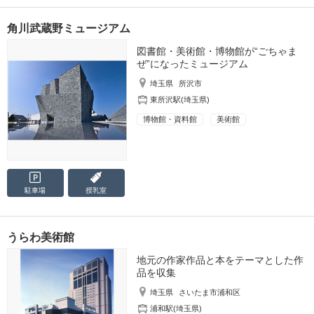
角川武蔵野ミュージアム
図書館・美術館・博物館が“ごちゃま
ぜ”になったミュージアム
埼玉県
所沢市
東所沢駅(埼玉県)
博物館・資料館
美術館
駐車場
授乳室
うらわ美術館
地元の作家作品と本をテーマとした作
品を収集
埼玉県
さいたま市浦和区
浦和駅(埼玉県)