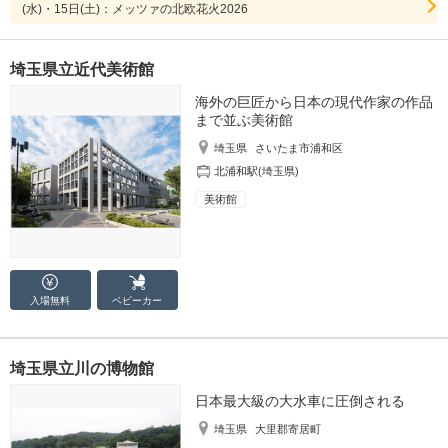
(水)・15日(土)：メッツァの北欧花火2026
埼玉県立近代美術館
海外の巨匠から日本の現代作家の作品
まで並ぶ美術館
埼玉県
さいたま市浦和区
北浦和駅(埼玉県)
美術館
入場無料
ベビーカー
埼玉県立川の博物館
日本最大級の大水車に圧倒される
埼玉県
大里郡寄居町