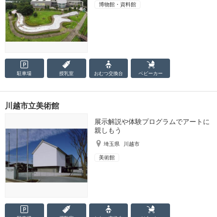
博物館・資料館
駐車場
授乳室
おむつ
交換台
ベビーカー
川越市立美術館
展示解説や体験プログラムでアートに
親しもう
埼玉県
川越市
美術館