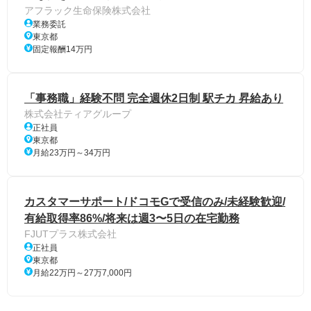
アフラック生命保険株式会社
業務委託
東京都
固定報酬14万円
「事務職」経験不問 完全週休2日制 駅チカ 昇給あり
株式会社ティアグループ
正社員
東京都
月給23万円～34万円
カスタマーサポート/ドコモGで受信のみ/未経験歓迎/
有給取得率86%/将来は週3〜5日の在宅勤務
FJUTプラス株式会社
正社員
東京都
月給22万円～27万7,000円