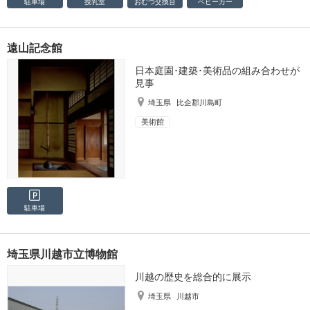
駐車場
授乳室
おむつ
交換台
ベビーカー
遠山記念館
日本庭園･建築･美術品の組み合わせが
見事
埼玉県
比企郡川島町
美術館
駐車場
埼玉県川越市立博物館
川越の歴史を総合的に展示
埼玉県
川越市