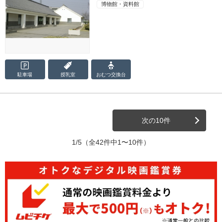
博物館・資料館
駐車場
授乳室
おむつ
交換台
次の10件
1/5
（全42件中1〜10件）