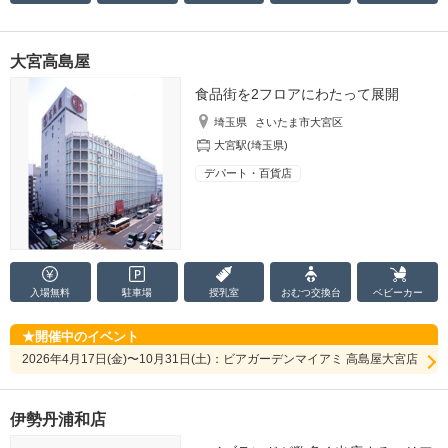
大宮高島屋
食品街を2フロアにわたって展開
埼玉県
さいたま市大宮区
大宮駅(埼玉県)
デパート・百貨店
入場無料
駐車場
授乳室
おむつ
交換台
ベビーカー
開催中のイベント
2026年4月17日(金)〜10月31日(土)：ビアガーデンマイアミ 高島屋大宮店
伊勢丹浦和店