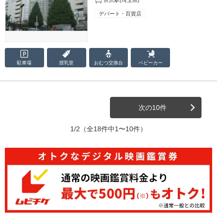
デパート・百貨店
駐車場
授乳室
おむつ
交換台
ベビーカー
次の10件
1/2
（全18件中1〜10件）