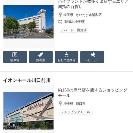
ハイブランドが数多く出店するエリア
屈指の百貨店
埼玉県
さいたま市浦和区
浦和駅(埼玉県)
デパート・百貨店
駐車場
授乳室
おむつ
交換台
ベビーカー
イオンモール川口前川
約160の専門店を擁するショッピング
モール
埼玉県
川口市
ショッピングモール