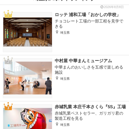
2026年8月8日
ロッテ 浦和工場「おかしの学校」
チョコレート工場の一部工程を見学で
きる
埼玉県
中村屋 中華まんミュージアム
中華まんのおいしさを五感で楽しめる
施設
埼玉県
赤城乳業 本庄千本さくら『5S』工場
赤城乳業ベストセラー、ガリガリ君の
製造工程を見る
埼玉県