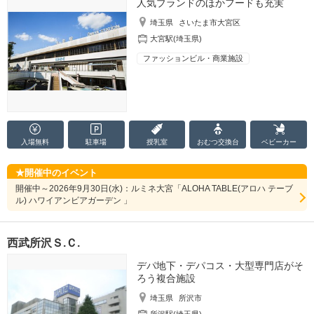
人気ブランドのほかフードも充実
埼玉県
さいたま市大宮区
大宮駅(埼玉県)
ファッションビル・商業施設
入場無料
駐車場
授乳室
おむつ
交換台
ベビーカー
開催中のイベント
開催中～2026年9月30日(水)：ルミネ大宮「ALOHA TABLE(アロハ テーブ
ル) ハワイアンビアガーデン 」
西武所沢Ｓ.Ｃ.
デパ地下・デパコス・大型専門店がそ
ろう複合施設
埼玉県
所沢市
所沢駅(埼玉県)