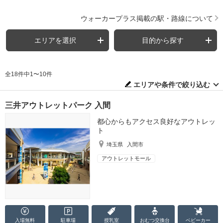
ウォーカープラス掲載の駅・路線について
エリアを選択
目的から探す
全18件中1〜10件
エリアや条件で絞り込む
三井アウトレットパーク 入間
都心からもアクセス良好なアウトレッ
ト
埼玉県
入間市
アウトレットモール
入場無料
駐車場
授乳室
おむつ
交換台
ベビーカー