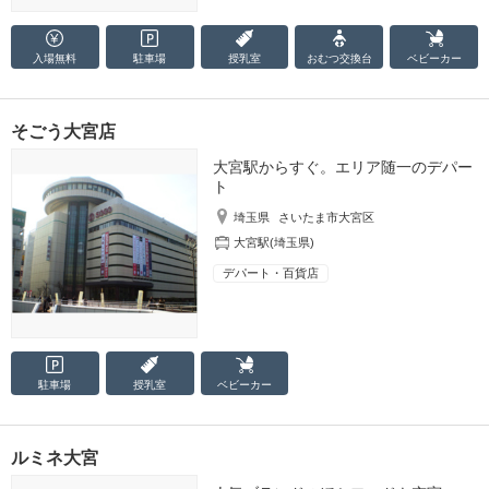
入場無料
駐車場
授乳室
おむつ
交換台
ベビーカー
そごう大宮店
大宮駅からすぐ。エリア随一のデパー
ト
埼玉県
さいたま市大宮区
大宮駅(埼玉県)
デパート・百貨店
駐車場
授乳室
ベビーカー
ルミネ大宮