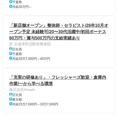
千葉県
月給30万円～
「新店舗オープン」整体師・セラピスト/26年10月オ
ープン予定 未経験可/20〜30代活躍中/初回ボーナス
80万円・賞与500万円の支給実績あり
匠 京成津田沼駅前整体院
正社員
千葉県
月給26万7,000円～40万円
「充実の研修あり」・フレッシャーズ歓迎・倉庫内
作業!一から学べる環境
株式会社Amark
正社員
東京都
月給25万7,000円～33万7,000円