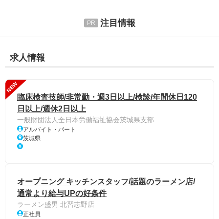
注目情報
求人情報
NEW
臨床検査技師/非常勤・週3日以上/検診/年間休日120
日以上/週休2日以上
一般財団法人全日本労働福祉協会茨城県支部
アルバイト・パート
茨城県
オープニング キッチンスタッフ/話題のラーメン店/
通常より給与UPの好条件
ラーメン盛男 北習志野店
正社員