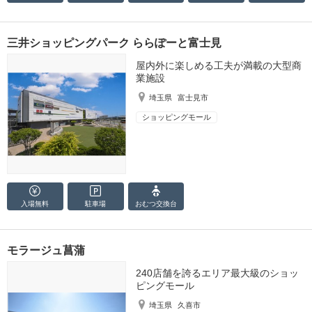
三井ショッピングパーク ららぽーと富士見
屋内外に楽しめる工夫が満載の大型商
業施設
埼玉県
富士見市
ショッピングモール
入場無料
駐車場
おむつ
交換台
モラージュ菖蒲
240店舗を誇るエリア最大級のショッ
ピングモール
埼玉県
久喜市