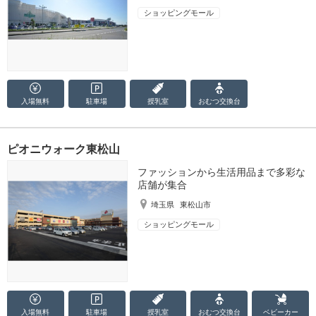
ショッピングモール
入場無料
駐車場
授乳室
おむつ
交換台
ピオニウォーク東松山
ファッションから生活用品まで多彩な
店舗が集合
埼玉県
東松山市
ショッピングモール
入場無料
駐車場
授乳室
おむつ
交換台
ベビーカー