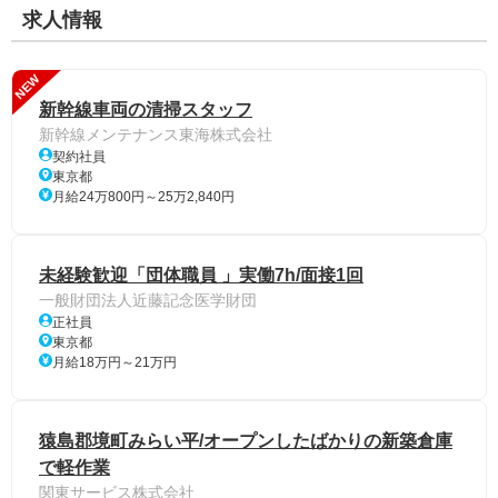
求人情報
NEW
新幹線車両の清掃スタッフ
新幹線メンテナンス東海株式会社
契約社員
東京都
月給24万800円～25万2,840円
未経験歓迎「団体職員 」実働7h/面接1回
一般財団法人近藤記念医学財団
正社員
東京都
月給18万円～21万円
猿島郡境町みらい平/オープンしたばかりの新築倉庫
で軽作業
関東サービス株式会社