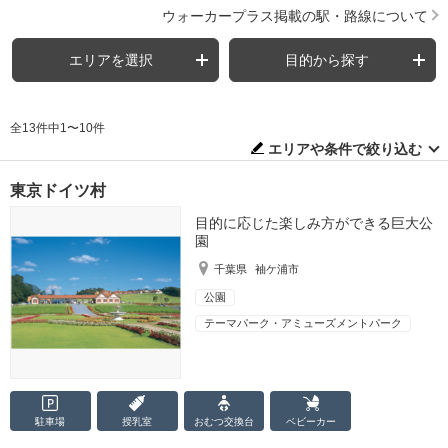
ウォーカープラス掲載の駅・路線について
エリアを選択
目的から探す
全13件中1〜10件
エリアや条件で絞り込む
東京ドイツ村
目的に応じた楽しみ方ができる巨大公
園
千葉県
袖ケ浦市
公園
テーマパーク・アミューズメントパーク
駐車場
授乳室
おむつ
交換台
ベビーカー