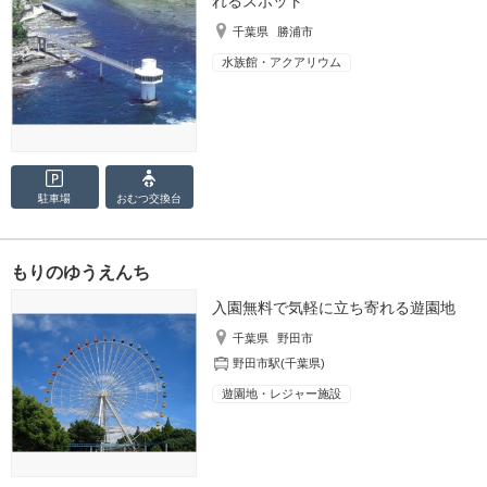
れるスポット
千葉県
勝浦市
水族館・アクアリウム
駐車場
おむつ
交換台
もりのゆうえんち
入園無料で気軽に立ち寄れる遊園地
千葉県
野田市
野田市駅(千葉県)
遊園地・レジャー施設