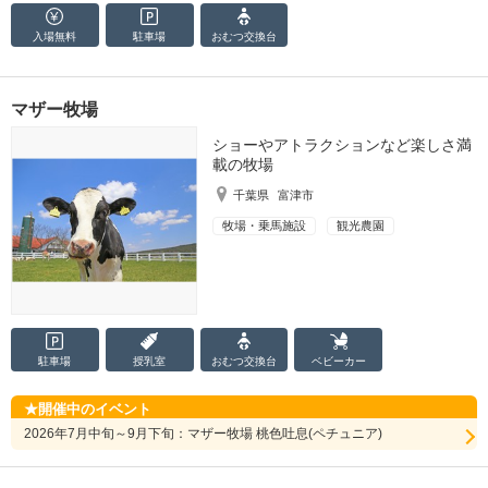
入場無料
駐車場
おむつ
交換台
マザー牧場
ショーやアトラクションなど楽しさ満
載の牧場
千葉県
富津市
牧場・乗馬施設
観光農園
駐車場
授乳室
おむつ
交換台
ベビーカー
開催中のイベント
2026年7月中旬～9月下旬：マザー牧場 桃色吐息(ペチュニア)