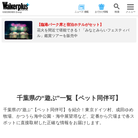
ニュース･連載
おでかけ情報
検 索
メニュー
【臨港パーク席と宿泊ホテルがセット】
花火を間近で堪能できる！「みなとみらいフェスティバ
ル」鑑賞ツアーを販売中
千葉県の“遊ぶ”一覧【ペット同伴可】
千葉県の“遊ぶ”【ペット同伴可】を紹介！東京ドイツ村、成田ゆめ
牧場、かつうら海中公園・海中展望塔など、定番から穴場まで各ス
ポットに直接取材した正確な情報をお届けします。