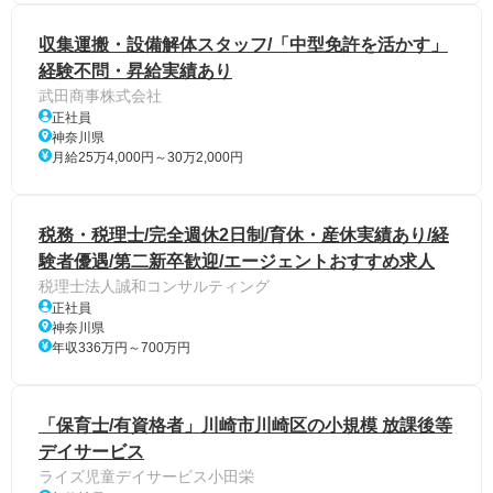
収集運搬・設備解体スタッフ/「中型免許を活かす」
経験不問・昇給実績あり
武田商事株式会社
正社員
神奈川県
月給25万4,000円～30万2,000円
税務・税理士/完全週休2日制/育休・産休実績あり/経
験者優遇/第二新卒歓迎/エージェントおすすめ求人
税理士法人誠和コンサルティング
正社員
神奈川県
年収336万円～700万円
「保育士/有資格者」川崎市川崎区の小規模 放課後等
デイサービス
ライズ児童デイサービス小田栄