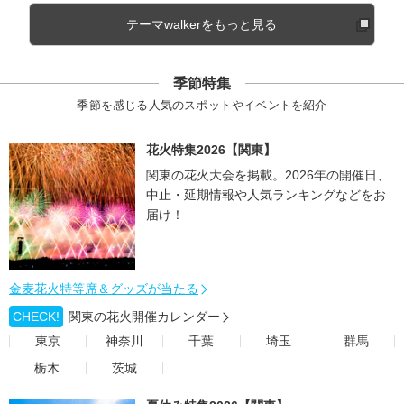
テーマwalkerをもっと見る
季節特集
季節を感じる人気のスポットやイベントを紹介
花火特集2026【関東】
関東の花火大会を掲載。2026年の開催日、
中止・延期情報や人気ランキングなどをお
届け！
金麦花火特等席＆グッズが当たる
CHECK!
関東の花火開催カレンダー
東京
神奈川
千葉
埼玉
群馬
栃木
茨城