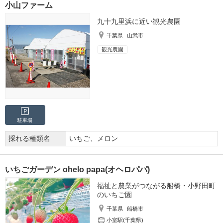
小山ファーム
九十九里浜に近い観光農園
千葉県
山武市
観光農園
駐車場
採れる種類名
いちご、メロン
いちごガーデン ohelo papa(オヘロパパ)
福祉と農業がつながる船橋・小野田町
のいちご園
千葉県
船橋市
小室駅(千葉県)