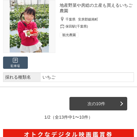
地産野菜や房総の土産も買えるいちご
農園
千葉県
安房郡鋸南町
保田駅(千葉県)
観光農園
駐車場
採れる種類名
いちご
次の10件
1/2
（全13件中1〜10件）