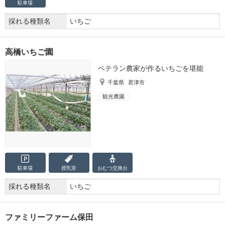
駐車場
採れる種類名
いちご
高橋いちご園
ベテラン農家が作るいちごを堪能
千葉県
君津市
観光農園
駐車場
授乳室
おむつ
交換台
採れる種類名
いちご
ファミリーファーム保田