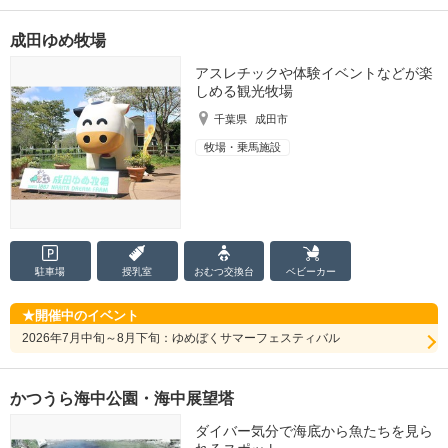
成田ゆめ牧場
アスレチックや体験イベントなどが楽
しめる観光牧場
千葉県
成田市
牧場・乗馬施設
駐車場
授乳室
おむつ
交換台
ベビーカー
開催中のイベント
2026年7月中旬～8月下旬：ゆめぼくサマーフェスティバル
かつうら海中公園・海中展望塔
ダイバー気分で海底から魚たちを見ら