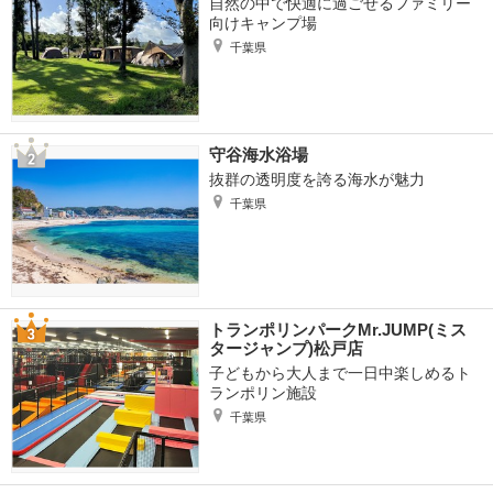
自然の中で快適に過ごせるファミリー
向けキャンプ場
千葉県
守谷海水浴場
抜群の透明度を誇る海水が魅力
千葉県
トランポリンパークMr.JUMP(ミス
タージャンプ)松戸店
子どもから大人まで一日中楽しめるト
ランポリン施設
千葉県