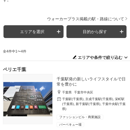
ウォーカープラス掲載の駅・路線について
エリアを選択
目的から探す
全4件中1〜4件
エリアや条件で絞り込む
ペリエ千葉
千葉駅発の新しいライフスタイルで日
常を豊かに
千葉県
千葉市中央区
千葉駅(千葉県)
,
京成千葉駅(千葉県)
,
栄町駅
(千葉県)
,
新千葉駅(千葉県)
,
千葉中央駅(千葉
県)
ファッションビル・商業施設
バーベキュー場