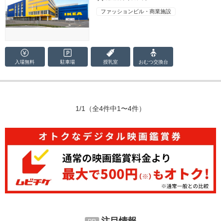
ファッションビル・商業施設
入場無料
駐車場
授乳室
おむつ
交換台
1/1
（全4件中1〜4件）