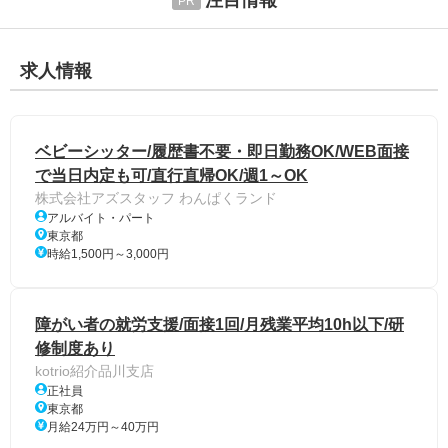
注目情報
求人情報
ベビーシッター/履歴書不要・即日勤務OK/WEB面接
で当日内定も可/直行直帰OK/週1～OK
株式会社アズスタッフ わんぱくランド
アルバイト・パート
東京都
時給1,500円～3,000円
障がい者の就労支援/面接1回/月残業平均10h以下/研
修制度あり
kotrio紹介品川支店
正社員
東京都
月給24万円～40万円