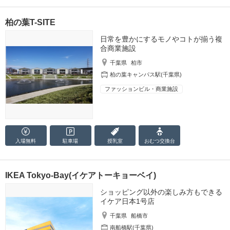
柏の葉T-SITE
日常を豊かにするモノやコトが揃う複
合商業施設
千葉県
柏市
柏の葉キャンパス駅(千葉県)
ファッションビル・商業施設
入場無料
駐車場
授乳室
おむつ
交換台
IKEA Tokyo-Bay(イケアトーキョーベイ)
ショッピング以外の楽しみ方もできる
イケア日本1号店
千葉県
船橋市
南船橋駅(千葉県)