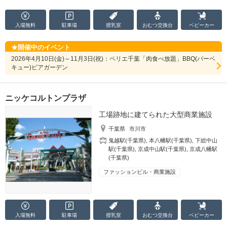
入場無料
駐車場
授乳室
おむつ
交換台
ベビーカー
開催中のイベント
2026年4月10日(金)～11月3日(祝)：ペリエ千葉「肉食べ放題」BBQ(バーベ
キュー)ビアガーデン
ニッケコルトンプラザ
工場跡地に建てられた大型商業施設
千葉県
市川市
鬼越駅(千葉県)
,
本八幡駅(千葉県)
,
下総中山
駅(千葉県)
,
京成中山駅(千葉県)
,
京成八幡駅
(千葉県)
ファッションビル・商業施設
入場無料
駐車場
授乳室
おむつ
交換台
ベビーカー