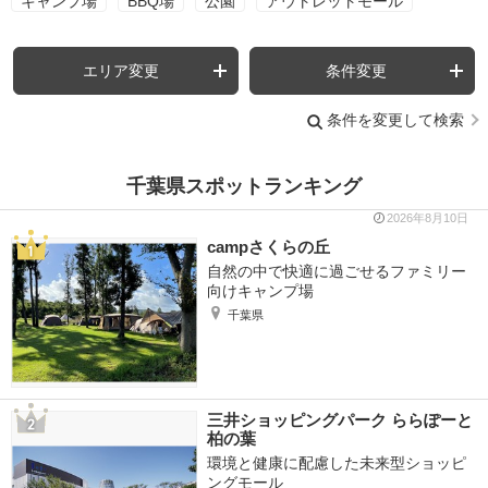
キャンプ場
BBQ場
公園
アウトレットモール
エリア変更
条件変更
条件を変更して検索
千葉県スポットランキング
2026年8月10日
campさくらの丘
自然の中で快適に過ごせるファミリー
向けキャンプ場
千葉県
三井ショッピングパーク ららぽーと
柏の葉
環境と健康に配慮した未来型ショッピ
ングモール