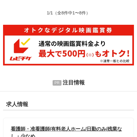
1/1
（全8件中1〜8件）
注目情報
求人情報
看護師・准看護師/有料老人ホーム/日勤のみ/残業な
し・少なめ