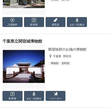
入場無料
駐車場
授乳室
おむつ
交換台
千葉県立関宿城博物館
眺望抜群のお城の博物館
千葉県
野田市
博物館・資料館
駐車場
おむつ
交換台
ベビーカー