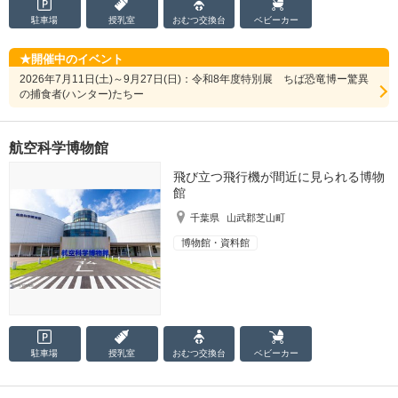
駐車場
授乳室
おむつ
交換台
ベビーカー
開催中のイベント
2026年7月11日(土)～9月27日(日)：令和8年度特別展 ちば恐竜博ー驚異
の捕食者(ハンター)たちー
航空科学博物館
飛び立つ飛行機が間近に見られる博物
館
千葉県
山武郡芝山町
博物館・資料館
駐車場
授乳室
おむつ
交換台
ベビーカー