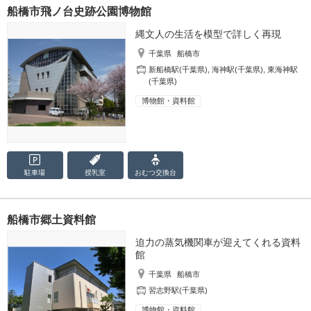
船橋市飛ノ台史跡公園博物館
縄文人の生活を模型で詳しく再現
千葉県
船橋市
新船橋駅(千葉県)
,
海神駅(千葉県)
,
東海神駅
(千葉県)
博物館・資料館
駐車場
授乳室
おむつ
交換台
船橋市郷土資料館
迫力の蒸気機関車が迎えてくれる資料
館
千葉県
船橋市
習志野駅(千葉県)
博物館・資料館