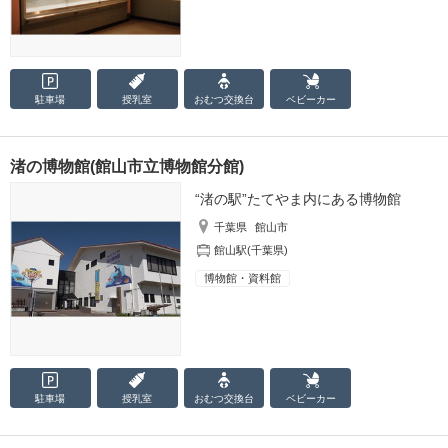
駐車場
授乳室
おむつ
交換台
ベビーカー
渚の博物館(館山市立博物館分館)
“渚の駅”たてやま内にある博物館
千葉県
館山市
館山駅(千葉県)
博物館・資料館
駐車場
授乳室
おむつ
交換台
ベビーカー