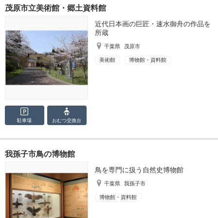
茂原市立美術館・郷土資料館
近代日本画の巨匠・速水御舟の作品を
所蔵
千葉県
茂原市
美術館
博物館・資料館
駐車場
おむつ
交換台
我孫子市鳥の博物館
鳥を専門に扱う自然史博物館
千葉県
我孫子市
博物館・資料館