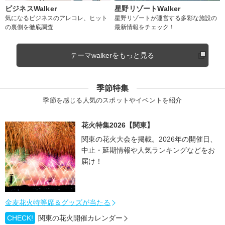
ビジネスWalker
星野リゾートWalker
気になるビジネスのアレコレ、ヒット
星野リゾートが運営する多彩な施設の
の裏側を徹底調査
最新情報をチェック！
テーマwalkerをもっと見る
季節特集
季節を感じる人気のスポットやイベントを紹介
花火特集2026【関東】
関東の花火大会を掲載。2026年の開催日、
中止・延期情報や人気ランキングなどをお
届け！
金麦花火特等席＆グッズが当たる
CHECK!
関東の花火開催カレンダー