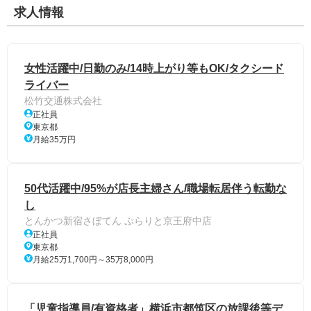
求人情報
女性活躍中/日勤のみ/14時上がり等もOK/タクシード
ライバー
松竹交通株式会社
正社員
東京都
月給35万円
50代活躍中/95%が店長主婦さん/職場転居伴う転勤な
し
とんかつ新宿さぼてん ぷらりと京王府中店
正社員
東京都
月給25万1,700円～35万8,000円
「児童指導員/有資格者」横浜市都筑区の放課後等デ