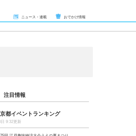
ニュース・連載
おでかけ情報
り
注目情報
京都イベントランキング
8日 9:32更新
75回 江戸趣味納涼大会うえの夏まつり