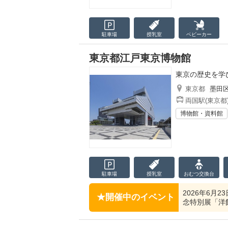
駐車場
授乳室
ベビーカー
東京都江戸東京博物館
東京の歴史を学
東京都
墨田
両国駅(東京都
博物館・資料館
駐車場
授乳室
おむつ
交換台
2026年6月
開催中のイベント
念特別展「洋