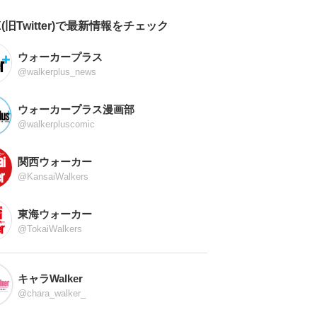
X(旧Twitter)で最新情報をチェック
ウォーカープラス
@walkerplus_news
ウォーカープラス漫画部
@walkerpluscomic
関西ウォーカー
@KansaiWalkers
東海ウォーカー
@TokaiWalkers
キャラWalker
@chara_walker_