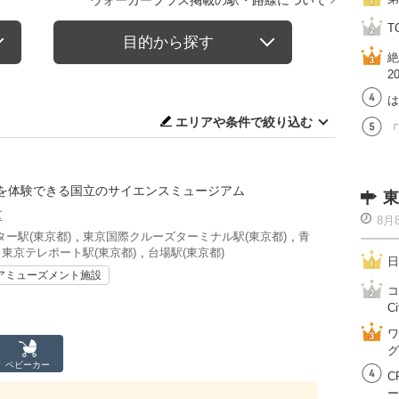
ウォーカープラス掲載の駅・路線について
T
目的から探す
絶
2
は
エリアや条件で絞り込む
「
を体験できる国立のサイエンスミュージアム
東
区
8月
ー駅(東京都)
,
東京国際クルーズターミナル駅(東京都)
,
青
,
東京テレポート駅(東京都)
,
台場駅(東京都)
日
アミューズメント施設
コ
Ci
ワ
グ
ベビーカー
C
ー