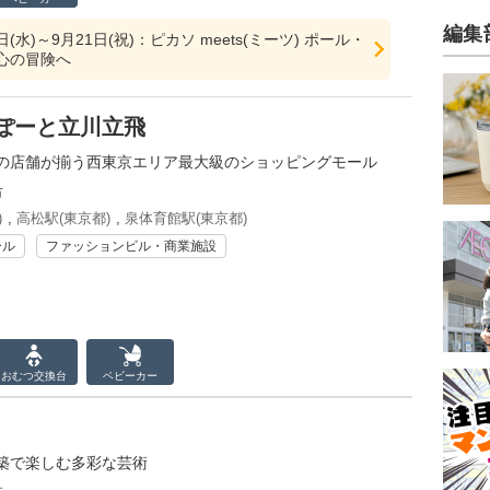
編集
0日(水)～9月21日(祝)：ピカソ meets(ミーツ) ポール・
心の冒険へ
ぽーと立川立飛
の店舗が揃う西東京エリア最大級のショッピングモール
市
)
,
高松駅(東京都)
,
泉体育館駅(東京都)
ール
ファッションビル・商業施設
おむつ
交換台
ベビーカー
築で楽しむ多彩な芸術