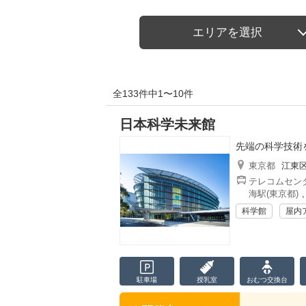
エリアを選択
全133件中1〜10件
日本科学未来館
先端の科学技術
東京都
江東
テレコムセンタ
海駅(東京都)
科学館
屋内
駐車場
授乳室
おむつ
交換台