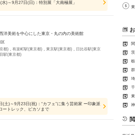
日(水)～9月27日(日)：特別展「大南極展」
東
お
代西洋美術を中心にした東京・丸の内の美術館
田区
関
京都)
,
有楽町駅(東京都)
,
東京駅(東京都)
,
日比谷駅(東京
茨
目駅(東京都)
栃
群
埼
千
東
3日(土)～9月23日(祝)：“カフェ”に集う芸術家 ー印象派
神
ロートレック、ピカソまで
閲