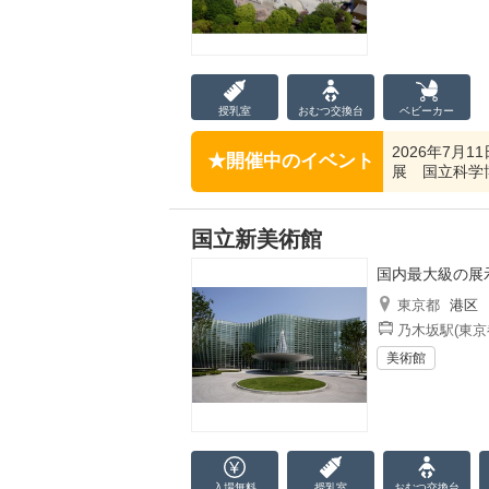
授乳室
おむつ
交換台
ベビーカー
2026年7月
開催中のイベント
展 国立科学
国立新美術館
国内最大級の展
東京都
港区
乃木坂駅(東京
美術館
入場無料
授乳室
おむつ
交換台