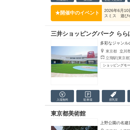
2026年6月1
開催中のイベント
スミス 遊び
三井ショッピングパーク らら
多彩なジャンル
東京都
立川
立飛駅(東京都
ショッピングモ
入場無料
駐車場
授乳室
東京都美術館
上野公園の名建