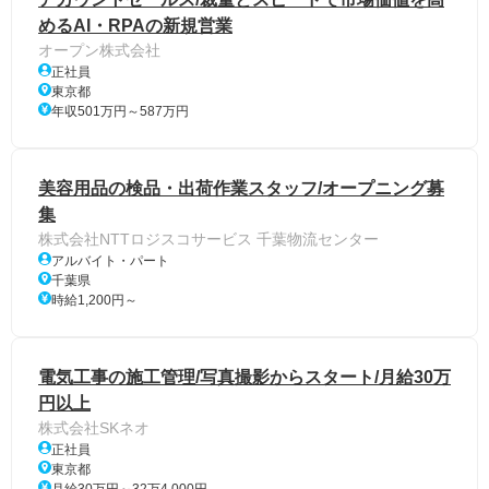
めるAI・RPAの新規営業
オープン株式会社
正社員
東京都
年収501万円～587万円
美容用品の検品・出荷作業スタッフ/オープニング募
集
株式会社NTTロジスコサービス 千葉物流センター
アルバイト・パート
千葉県
時給1,200円～
電気工事の施工管理/写真撮影からスタート/月給30万
円以上
株式会社SKネオ
正社員
東京都
月給30万円～32万4,000円