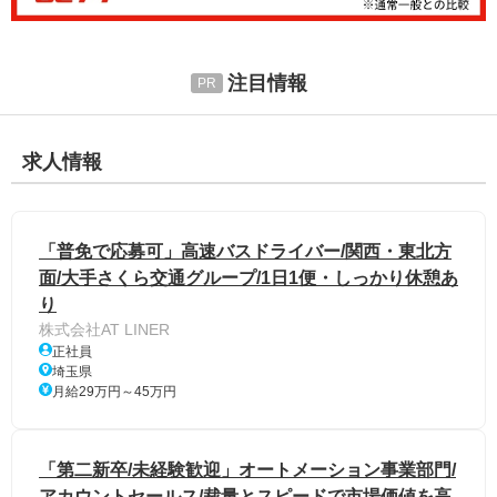
注目情報
求人情報
「普免で応募可」高速バスドライバー/関西・東北方
面/大手さくら交通グループ/1日1便・しっかり休憩あ
り
株式会社AT LINER
正社員
埼玉県
月給29万円～45万円
「第二新卒/未経験歓迎」オートメーション事業部門/
アカウントセールス/裁量とスピードで市場価値を高