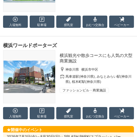
入場無料
駐車場
授乳室
おむつ
交換台
ベビーカー
横浜ワールドポーターズ
横浜観光や散歩コースにも人気の大型
商業施設
神奈川県
横浜市中区
馬車道駅(神奈川県)
,
みなとみらい駅(神奈川
県)
,
桜木町駅(神奈川県)
ファッションビル・商業施設
入場無料
駐車場
授乳室
おむつ
交換台
ベビーカー
開催中のイベント
2026年7月3日(金)～8月30日(日)：SPLASH PARK(スプラッシュ パー