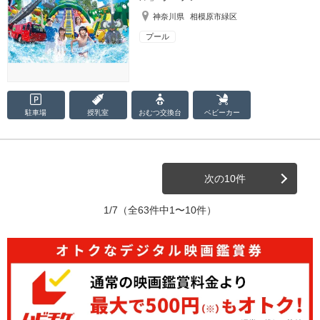
神奈川県
相模原市緑区
プール
駐車場
授乳室
おむつ
交換台
ベビーカー
次の10件
1/7
（全63件中1〜10件）