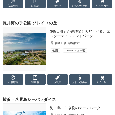
入場無料
駐車場
授乳室
おむつ
交換台
ベビーカー
長井海の手公園 ソレイユの丘
365日誰もが遊び楽しみ尽くせる、エ
ンターテインメントパーク
神奈川県
横須賀市
公園
バーベキュー場
入場無料
駐車場
授乳室
おむつ
交換台
ベビーカー
横浜・八景島シーパラダイス
海・島・生き物のテーマパーク
神奈川県
横浜市金沢区