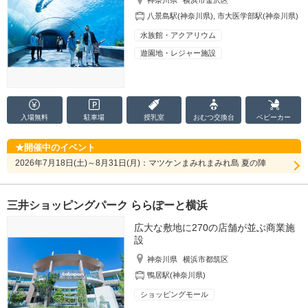
八景島駅(神奈川県)
,
市大医学部駅(神奈川県)
水族館・アクアリウム
遊園地・レジャー施設
入場無料
駐車場
授乳室
おむつ
交換台
ベビーカー
開催中のイベント
2026年7月18日(土)～8月31日(月)：マツケンまみれまみれ島 夏の陣
三井ショッピングパーク ららぽーと横浜
広大な敷地に270の店舗が並ぶ商業施
設
神奈川県
横浜市都筑区
鴨居駅(神奈川県)
ショッピングモール