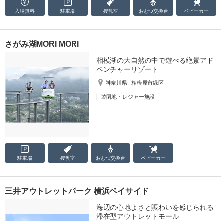
入場無料
駐車場
授乳室
おむつ
交換台
ベビーカー
さがみ湖MORI MORI
相模湖の大自然の中で遊べる絶景アド
ベンチャーリゾート
神奈川県
相模原市緑区
遊園地・レジャー施設
駐車場
授乳室
おむつ
交換台
ベビーカー
三井アウトレットパーク 横浜ベイサイド
海辺の心地よさと賑わいを感じられる
滞在型アウトレットモール