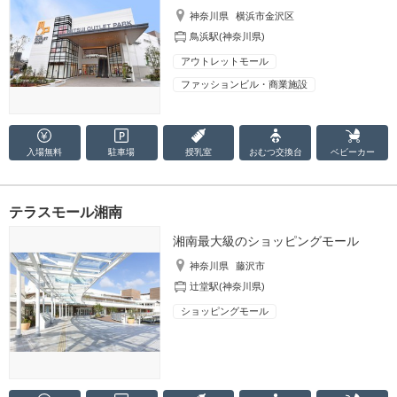
神奈川県
横浜市金沢区
鳥浜駅(神奈川県)
アウトレットモール
ファッションビル・商業施設
入場無料
駐車場
授乳室
おむつ
交換台
ベビーカー
テラスモール湘南
湘南最大級のショッピングモール
神奈川県
藤沢市
辻堂駅(神奈川県)
ショッピングモール