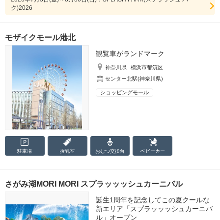
ク)2026
モザイクモール港北
観覧車がランドマーク
神奈川県
横浜市都筑区
センター北駅(神奈川県)
ショッピングモール
駐車場
授乳室
おむつ
交換台
ベビーカー
さがみ湖MORI MORI スプラッッッシュカーニバル
誕生1周年を記念してこの夏クールな
新エリア「スプラッッッシュカーニバ
ル」オープン