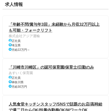
求人情報
「年齢不問/賞与年3回」未経験から月収32万円以上
も可能・フォークリフト
株式会社アジア運輸
正社員
埼玉県
月給22万円～
「川崎市川崎区」の認可保育園/保育士/日勤のみ
あすいく保育園
正社員
神奈川県
月給30万円
人気食堂キッチンスタッフ/SNSで話題のお店/高時給
で週二日からOK/扶養内勤務OK/WワークOK