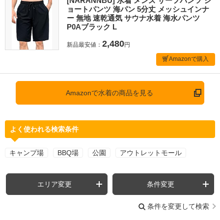
[NARANNBU] 水着 メンズ サーフパンツ シ
ョートパンツ 海パン 5分丈 メッシュインナ
ー 無地 速乾通気 サウナ水着 海水パンツ
P0Aブラック L
2,480
新品最安値：
円
Amazonで購入
Amazonで水着の商品を見る
よく使われる検索条件
キャンプ場
BBQ場
公園
アウトレットモール
エリア変更
条件変更
条件を変更して検索