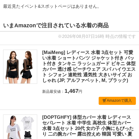
最近見たイベント&スポットページはありません。
いまAmazonで注目されている水着の商品
※2026年08月07日16時 時点の情報です
[MaiMeng] レディース 水着 3点セット 可愛
い水着 ショートパンツ ジャケット付き パッ
ト付き タンキニ ラッシュガード ビキニ 体型
カバー 透け感 ビーチウェア スパ ハイウエス
ト シフォン 速乾性 通気性 大きいサイズ お
しゃれ (JP, アルファベット, M, ブラック)
1,467
新品最安値：
円
Amazonで購入
[DOPTGHFY] 体型カバー 水着 レディース
セパレート 水着 中学生 高校生 体型カバー
水着 3点セット 20代 女の子 小胸にもぴった
り 二の腕カバー 露出控えめ 韓国 可愛い 夏