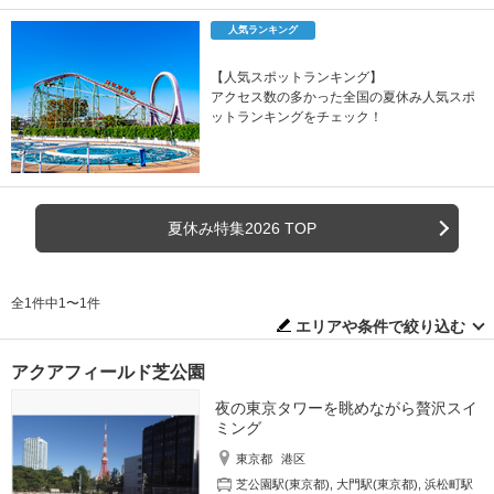
人気ランキング
【人気スポットランキング】
アクセス数の多かった全国の夏休み人気スポ
ットランキングをチェック！
夏休み特集2026 TOP
全1件中1〜1件
エリアや条件で絞り込む
アクアフィールド芝公園
夜の東京タワーを眺めながら贅沢スイ
ミング
東京都
港区
芝公園駅(東京都)
,
大門駅(東京都)
,
浜松町駅