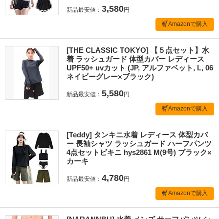
3,580
新品最安値：
円
Amazonで購入
[THE CLASSIC TOKYO] 【５点セット】水
着 ラッシュガード 体型カバー レディース
UPF50+ uvカット (JP, アルファベット, L, 06
ネイビーグレー×ブラック)
5,580
新品最安値：
円
Amazonで購入
[Teddy] タンキニ水着 レディース 体型カバ
ー 長袖シャツ ラッシュガード ハーフパンツ
4点セットビキニ hys2861 M(9号) ブラック×
カーキ
4,780
新品最安値：
円
Amazonで購入