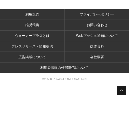
利用規約
プライバシーポリシー
推奨環境
お問い合わせ
ウォーカープラスとは
Webプッシュ通知について
プレスリリース・情報提供
媒体資料
広告掲載について
会社概要
利用者情報の外部送信について
©KADOKAWA CORPORATION