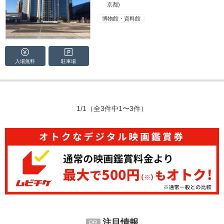
京都)
博物館・資料館
入場無料
駐車場
1/1
（全3件中1〜3件）
注目情報