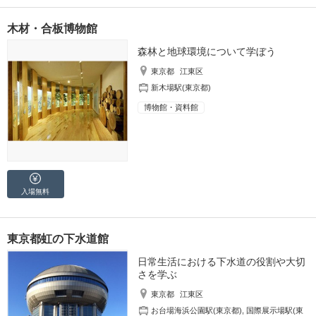
木材・合板博物館
森林と地球環境について学ぼう
東京都
江東区
新木場駅(東京都)
博物館・資料館
入場無料
東京都虹の下水道館
日常生活における下水道の役割や大切
さを学ぶ
東京都
江東区
お台場海浜公園駅(東京都)
,
国際展示場駅(東