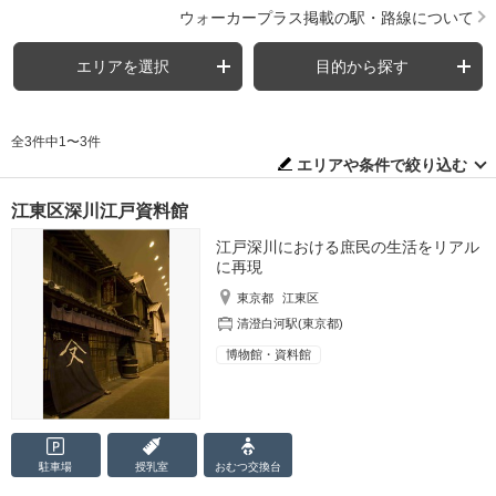
ウォーカープラス掲載の駅・路線について
エリアを選択
目的から探す
全3件中1〜3件
エリアや条件で絞り込む
江東区深川江戸資料館
江戸深川における庶民の生活をリアル
に再現
東京都
江東区
清澄白河駅(東京都)
博物館・資料館
駐車場
授乳室
おむつ
交換台