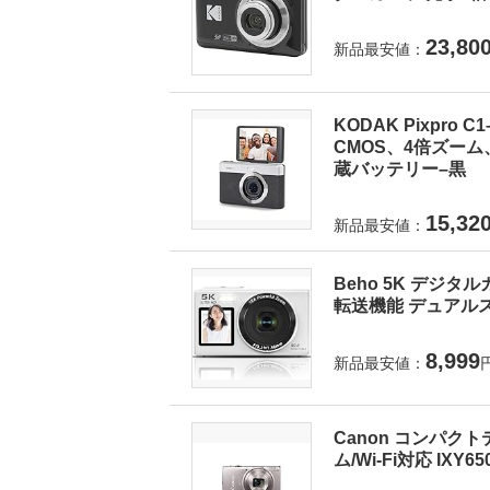
23,80
新品最安値：
KODAK Pixpro
CMOS、4倍ズーム
蔵バッテリー–黒
15,32
新品最安値：
Beho 5K デジタ
転送機能 デュアルス
8,999
新品最安値：
Canon コンパクト
ム/Wi-Fi対応 IXY6