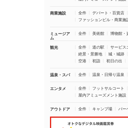
全件
デパート・百貨店
商業施設
ファッションビル・商業施
全件
美術館
博物館・
ミュージア
ム
全件
道の駅
サービス
観光
絶景・景勝地
城・城跡
空港
初詣
初日の出
全件
温泉・日帰り温泉
温泉・スパ
全件
フットサルコート
エンタメ
屋内アミューズメント施設
全件
キャンプ場
バー
アウトドア