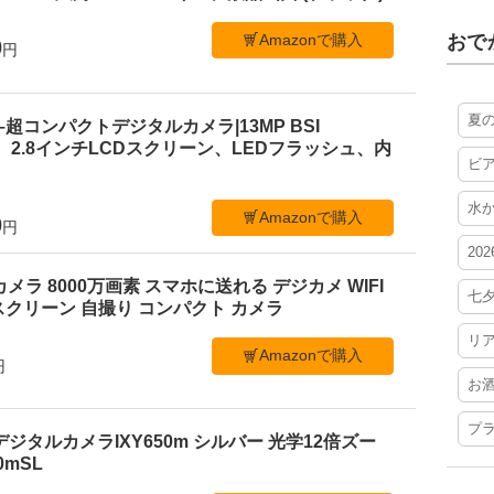
Amazonで購入
おで
0
円
夏
 C1–超コンパクトデジタルカメラ|13MP BSI
、2.8インチLCDスクリーン、LEDフラッシュ、内
ビ
水
Amazonで購入
0
円
20
ルカメラ 8000万画素 スマホに送れる デジカメ WIFI
七
クリーン 自撮り コンパクト カメラ
リ
Amazonで購入
円
お
プ
デジタルカメラIXY650m シルバー 光学12倍ズー
50mSL