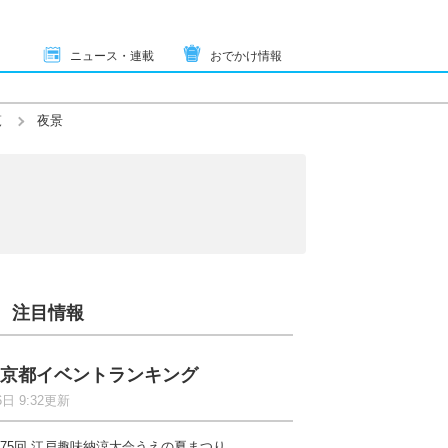
ニュース・連載
おでかけ情報
覧
夜景
注目情報
京都イベントランキング
6日 9:32更新
75回 江戸趣味納涼大会うえの夏まつり