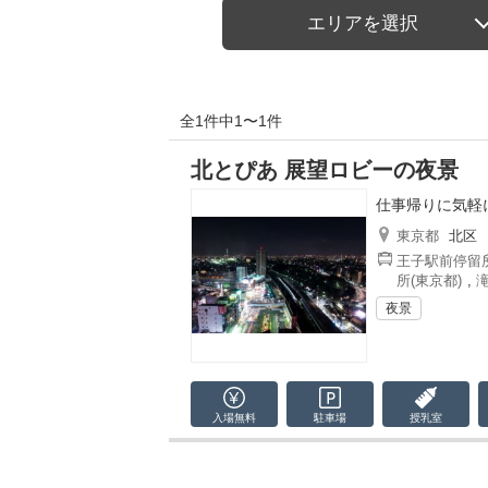
エリアを選択
全1件中1〜1件
北とぴあ 展望ロビーの夜景
仕事帰りに気軽
東京都
北区
王子駅前停留所
所(東京都)
,
夜景
入場無料
駐車場
授乳室