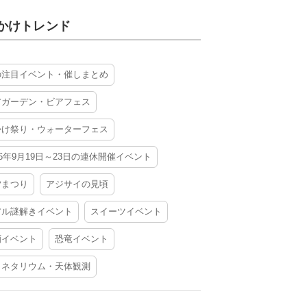
かけトレンド
の注目イベント・催しまとめ
アガーデン・ビアフェス
かけ祭り・ウォーターフェス
26年9月19日～23日の連休開催イベント
夕まつり
アジサイの見頃
アル謎解きイベント
スイーツイベント
酒イベント
恐竜イベント
ラネタリウム・天体観測