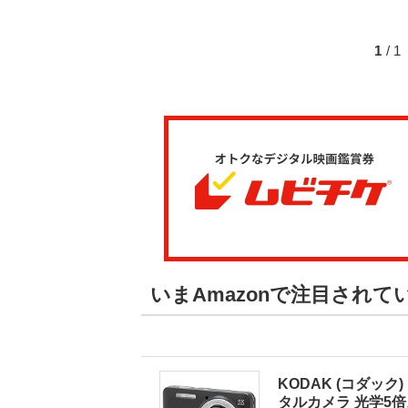
1
/ 
いまAmazonで注目され
KODAK (コダック) 
タルカメラ 光学5倍ズ