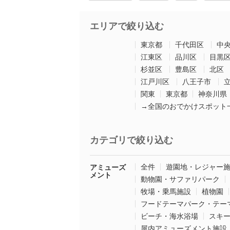
エリアで絞り込む
東京都
千代田区
中
江東区
品川区
目黒
杉並区
豊島区
北区
江戸川区
八王子市
関東
東京都
神奈川県
→全国のおでかけスポット
カテゴリで絞り込む
全件
遊園地・レジャー
アミューズ
メント
動物園・サファリパーク
牧場・乗馬施設
植物園
フードテーマパーク・テー
ビーチ・海水浴場
スキ
屋内アミューズメント施設