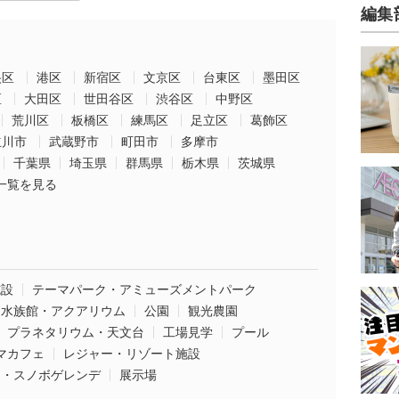
編集
央区
港区
新宿区
文京区
台東区
墨田区
区
大田区
世田谷区
渋谷区
中野区
荒川区
板橋区
練馬区
足立区
葛飾区
立川市
武蔵野市
町田市
多摩市
千葉県
埼玉県
群馬県
栃木県
茨城県
一覧を見る
施設
テーマパーク・アミューズメントパーク
水族館・アクアリウム
公園
観光農園
プラネタリウム・天文台
工場見学
プール
マカフェ
レジャー・リゾート施設
ー・スノボゲレンデ
展示場