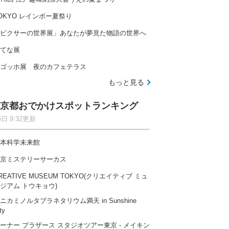
OKYO レインボー夏祭り
ピクサーの世界展」あなたが夢見た物語の世界へ
てな展
ゴッホ展 夜のカフェテラス
もっと見る
京都おでかけスポットランキング
6日 9:32更新
本科学未来館
京ミステリーサーカス
REATIVE MUSEUM TOKYO(クリエイティブ ミュ
ジアム トウキョウ)
ニカミノルタプラネタリウム満天 in Sunshine
ty
ーナー ブラザース スタジオツアー東京 ‐ メイキン