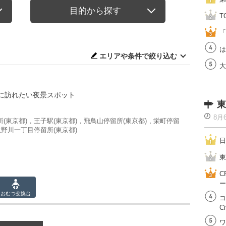
目的から探す
T
「
は
エリアや条件で絞り込む
大
に訪れたい夜景スポット
東
8月
(東京都)
,
王子駅(東京都)
,
飛鳥山停留所(東京都)
,
栄町停留
滝野川一丁目停留所(東京都)
日
東
C
ー
おむつ
交換台
コ
Ci
ワ