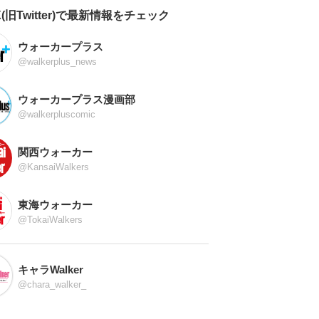
X(旧Twitter)で最新情報をチェック
ウォーカープラス
@walkerplus_news
ウォーカープラス漫画部
@walkerpluscomic
関西ウォーカー
@KansaiWalkers
東海ウォーカー
@TokaiWalkers
キャラWalker
@chara_walker_