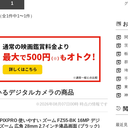
1
グ
1（全1件中1〜1件）
お
関
茨
栃
群
埼
千
東
ているデジタルカメラの商品
神
※2026年08月07日00時 時点の情報です
閲
PIXPRO 使いやすい ズーム FZ55-BK 16MP デジ
最近見
ーム 広角 28mm 2.7インチ液晶画面 (ブラック)