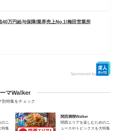
0万円給与保障/業界売上No.1!梅田営業所
Sponsored by
ーマWalker
マ別特集をチェック
関西満喫Walker
めのニ
関西エリアを楽しむためのニ
大特集
ュースやトピックスを大特集