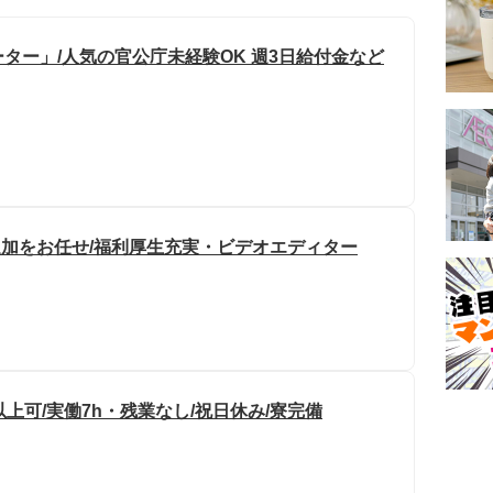
ター」/人気の官公庁未経験OK 週3日給付金など
追加をお任せ/福利厚生充実・ビデオエディター
以上可/実働7h・残業なし/祝日休み/寮完備