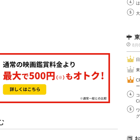
は
大
東
8月
日
東
C
ー
コ
Ci
ワ
グ
む
お