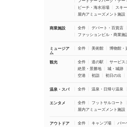
フードテーマパーク・テー
ビーチ・海水浴場
スキ
屋内アミューズメント施設
全件
デパート・百貨店
商業施設
ファッションビル・商業施
全件
美術館
博物館・
ミュージア
ム
全件
道の駅
サービス
観光
絶景・景勝地
城・城跡
空港
初詣
初日の出
全件
温泉・日帰り温泉
温泉・スパ
全件
フットサルコート
エンタメ
屋内アミューズメント施設
全件
キャンプ場
バー
アウトドア