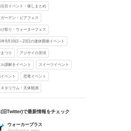
の注目イベント・催しまとめ
アガーデン・ビアフェス
かけ祭り・ウォーターフェス
26年9月19日～23日の連休開催イベント
夕まつり
アジサイの見頃
アル謎解きイベント
スイーツイベント
酒イベント
恐竜イベント
ラネタリウム・天体観測
X(旧Twitter)で最新情報をチェック
ウォーカープラス
@walkerplus_news