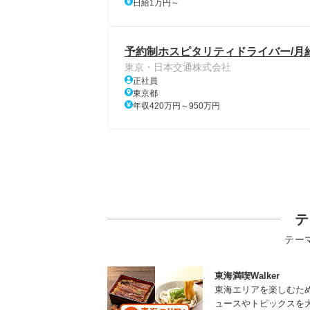
日給1万円～
予約制ホスピタリティドライバー/月給4
東京・日本交通株式会社
正社員
東京都
年収420万円～950万円
テ
テー
東海満喫Walker
東海エリアを楽しむた
ュースやトピックスを