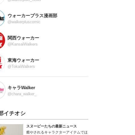
ウォーカープラス漫画部
@walkerpluscomic
関西ウォーカー
@KansaiWalkers
東海ウォーカー
@TokaiWalkers
キャラWalker
@chara_walker_
部イチオシ
スヌーピーたちの最新ニュース
癒やされるキャラクターアイテムでほ