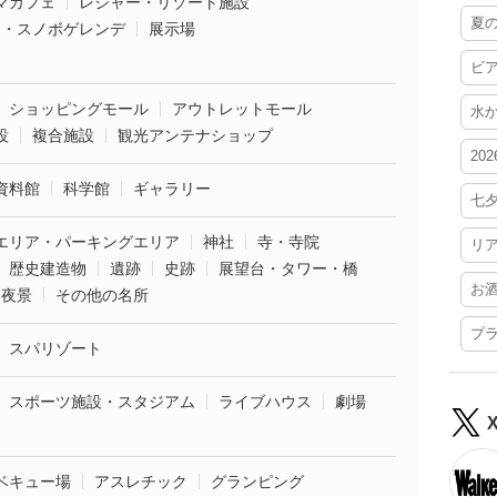
マカフェ
レジャー・リゾート施設
夏
ー・スノボゲレンデ
展示場
ビ
ショッピングモール
アウトレットモール
水
設
複合施設
観光アンテナショップ
20
資料館
科学館
ギャラリー
七
エリア・パーキングエリア
神社
寺・寺院
リ
歴史建造物
遺跡
史跡
展望台・タワー・橋
お
夜景
その他の名所
プ
スパリゾート
スポーツ施設・スタジアム
ライブハウス
劇場
ベキュー場
アスレチック
グランピング