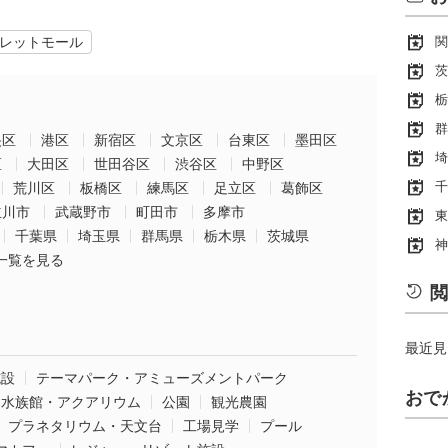
レットモール
関
茨
栃
群
央区
港区
新宿区
文京区
台東区
墨田区
埼
区
大田区
世田谷区
渋谷区
中野区
千
荒川区
板橋区
練馬区
足立区
葛飾区
立川市
武蔵野市
町田市
多摩市
東
千葉県
埼玉県
群馬県
栃木県
茨城県
神
一覧を見る
閲
最近見
施設
テーマパーク・アミューズメントパーク
おで
水族館・アクアリウム
公園
観光農園
プラネタリウム・天文台
工場見学
プール