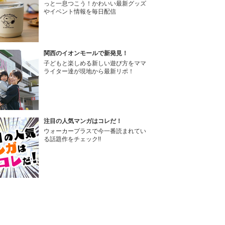
っと一息つこう！かわいい最新グッズ
やイベント情報を毎日配信
関西のイオンモールで新発見！
子どもと楽しめる新しい遊び方をママ
ライター達が現地から最新リポ！
注目の人気マンガはコレだ！
ウォーカープラスで今一番読まれてい
る話題作をチェック!!