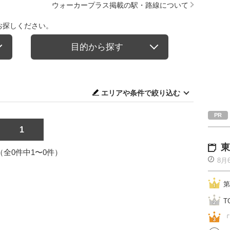
ウォーカープラス掲載の駅・路線について
お探しください。
目的から探す
エリアや条件で絞り込む
1
東
1（全0件中1〜0件）
8月
第
T
「