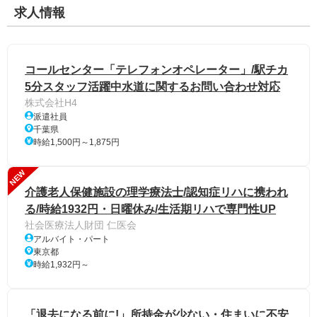
求人情報
コールセンター「テレフォンオペレーター」/駅チカ
5分スタッフ活躍中水道に関するお問い合わせ対応
株式会社H4
派遣社員
千葉県
時給1,500円～1,875円
NEW
介護老人保健施設の理学療法士/認知症リハに携われ
る/時給1932円・日曜休み/生活期リハで専門性UP
社会医療法人財団 仁医会
アルバイト・パート
東京都
時給1,932円～
「退去になる前に!」所持金が少ない・住まいに不安