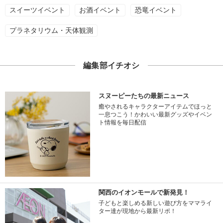
スイーツイベント
お酒イベント
恐竜イベント
プラネタリウム・天体観測
編集部イチオシ
スヌーピーたちの最新ニュース
癒やされるキャラクターアイテムでほっと
一息つこう！かわいい最新グッズやイベン
ト情報を毎日配信
関西のイオンモールで新発見！
子どもと楽しめる新しい遊び方をママライ
ター達が現地から最新リポ！