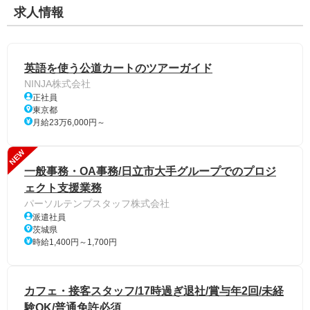
求人情報
英語を使う公道カートのツアーガイド
NINJA株式会社
正社員
東京都
月給23万6,000円～
NEW
一般事務・OA事務/日立市大手グループでのプロジ
ェクト支援業務
パーソルテンプスタッフ株式会社
派遣社員
茨城県
時給1,400円～1,700円
カフェ・接客スタッフ/17時過ぎ退社/賞与年2回/未経
験OK/普通免許必須