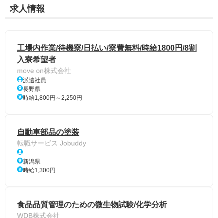
求人情報
工場内作業/待機寮/日払い/寮費無料/時給1800円/8割
入寮希望者
move on株式会社
派遣社員
長野県
時給1,800円～2,250円
自動車部品の塗装
転職サービス Jobuddy
新潟県
時給1,300円
食品品質管理のための微生物試験/化学分析
WDB株式会社