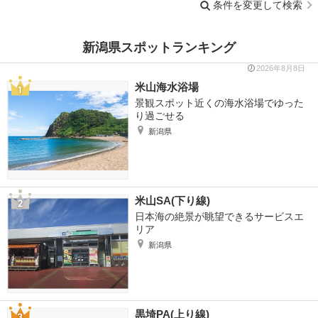
条件を変更して検索
新潟県スポットランキング
2026年8月8日
米山海水浴場
景観スポット近くの海水浴場でゆった
り過ごせる
新潟県
米山SA(下り線)
日本海の絶景が眺望できるサービスエ
リア
新潟県
黒埼PA(上り線)