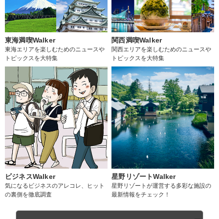
東海満喫Walker
関西満喫Walker
東海エリアを楽しむためのニュースや
関西エリアを楽しむためのニュースや
トピックスを大特集
トピックスを大特集
ビジネスWalker
星野リゾートWalker
気になるビジネスのアレコレ、ヒット
星野リゾートが運営する多彩な施設の
の裏側を徹底調査
最新情報をチェック！