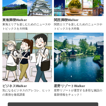
東海満喫Walker
関西満喫Walker
東海エリアを楽しむためのニュースや
関西エリアを楽しむためのニュースや
トピックスを大特集
トピックスを大特集
ビジネスWalker
星野リゾートWalker
気になるビジネスのアレコレ、ヒット
星野リゾートが運営する多彩な施設の
の裏側を徹底調査
最新情報をチェック！