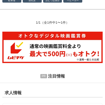
駐車場
授乳室
おむつ
交換台
ベビーカー
1/1
（全1件中1〜1件）
注目情報
求人情報