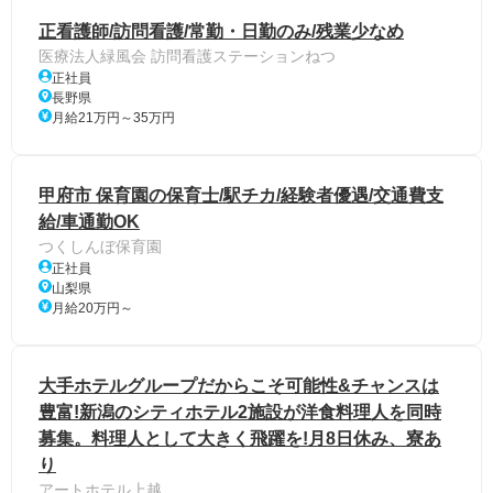
正看護師/訪問看護/常勤・日勤のみ/残業少なめ
医療法人緑風会 訪問看護ステーションねつ
正社員
長野県
月給21万円～35万円
甲府市 保育園の保育士/駅チカ/経験者優遇/交通費支
給/車通勤OK
つくしんぼ保育園
正社員
山梨県
月給20万円～
大手ホテルグループだからこそ可能性&チャンスは
豊富!新潟のシティホテル2施設が洋食料理人を同時
募集。料理人として大きく飛躍を!月8日休み、寮あ
り
アートホテル上越